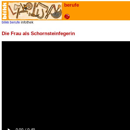
berufe
blikk
berufe
infothek
Die Frau als Schornsteinfegerin