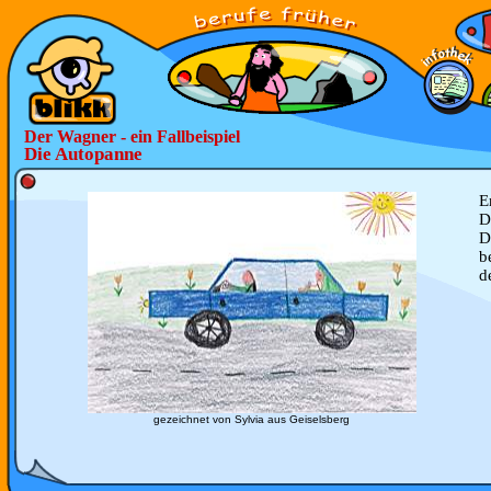
Der Wagner - ein Fallbeispiel
Die Autopanne
E
D
D
b
d
gezeichnet von Sylvia aus Geiselsberg