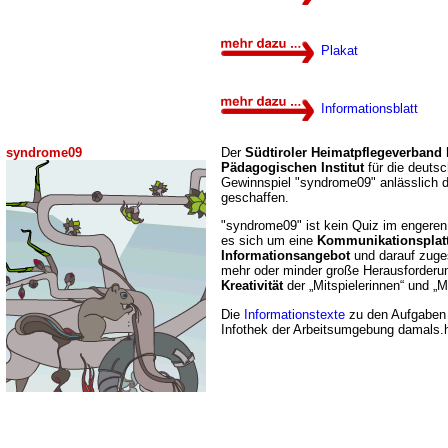
Plakat
Informationsblatt
syndrome09
Der
Südtiroler Heimatpflegeverband
Pädagogischen Institut
für die deuts
Gewinnspiel "syndrome09" anlässlich d
geschaffen.
"syndrome09" ist kein Quiz im engeren
es sich um eine
Kommunikationsplat
Informationsangebot
und darauf zuges
mehr oder minder große Herausforderu
Kreativität
der „Mitspielerinnen“ und „Mi
Die
Informationstexte
zu den Aufgaben 
Infothek der Arbeitsumgebung damals.h