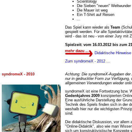
Scientology
Die Sieben "neuen" Weltwunder
Die Mauer ist weg
Ein T-Shirt auf Reisen
...
Das Spiel kann wieder als
Team
(Schul
gespielt werden. Für alle Spielaktivitä
wird - das ist neu - von einer Jury mit
Spielzeit: vom 16.03.2012 bis zum 2
Didaktische Hinweise
Zum syndromeX - 2012 ...
syndromeX - 2010
Achtung: Die syndromeX-Augaben der 
nur in gedruckter Form zur Verfügung,
allgemeinen Verwendungen wieder onli
syndromeX ist eine Fortsetzung bzw. 
Gedenkjahres 2009
konzipierten Onli
Eine ausführliche Darstellung der Grund
Technik des Spiels finden sich in der 
weshalb hier nur die wichtigsten Prinz
sind.
Die didaktische Diskussion, vor allem 
"Online-Didaktik", also wie man Wissen 
sich um konstruktivistische Konzepte 