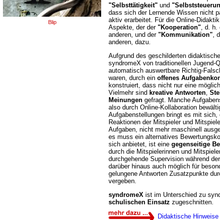
"Selbsttätigkeit"
und
"Selbststeueru
dass sich der Lernende Wissen nicht p
aktiv erarbeitet. Für die Online-Didak
Blip
Aspekte, der der
"Kooperation"
, d. h
anderen, und der
"Kommunikation"
, 
anderen, dazu.
Aufgrund des geschilderten didaktisch
syndromeX von traditionellen Jugend-Q
automatisch auswertbare Richtig-Falsc
waren, durch ein
offenes Aufgabenko
konstruiert, dass nicht nur eine mögliche
Vielmehr sind
kreative Antworten
,
St
Meinungen
gefragt. Manche Aufgaben
also durch Online-Kollaboration bewälti
Aufgabenstellungen bringt es mit sich,
Reaktionen der Mitspieler und Mitspiele
Aufgaben, nicht mehr maschinell ausg
es muss ein alternatives Bewertungsk
sich anbietet, ist eine
gegenseitige B
durch die Mitspielerinnen und Mitspiele
durchgehende Supervision während der
darüber hinaus auch möglich für besond
gelungene Antworten Zusatzpunkte dur
vergeben.
syndromeX
ist im Unterschied zu syn
schulischen Einsatz
zugeschnitten.
Didaktische Hinweise