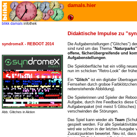
damals.hier
blikk
damals
infothek
Didaktische Impulse zu "sy
syndromeX - REBOOT 2014
Die Aufgabenstellungen ("Glitches") de
sind rund um das Thema
"Naturparks"
offene, fächerübergreifende und kom
Aufgabenstellungen
.
Die Spieloberfläche hat ein völlig neu
nun im schicken "Retro-Look" der früh
Ein
"Glitch"
ist ein digitaler Übertragun
Fernsehen durch groboe Farbklötzchen
nebenstehende Abbildung).
Die Spielerinnen und Spieler der Rebo
Aufgabe, durch ihre Feedbacks diese G
Aufgabenpaket (mit meist 5 Glitsches) 
verschwinden die Störungen.
Abb. Glitches in Aktion
Das Spiel kann wieder als
Team
(Schul
gespielt werden. Für alle Spielaktivitä
wird wie schon in der letzten Ausgabe 
Zusatzpunkten bewertet. Neu ist, dass 