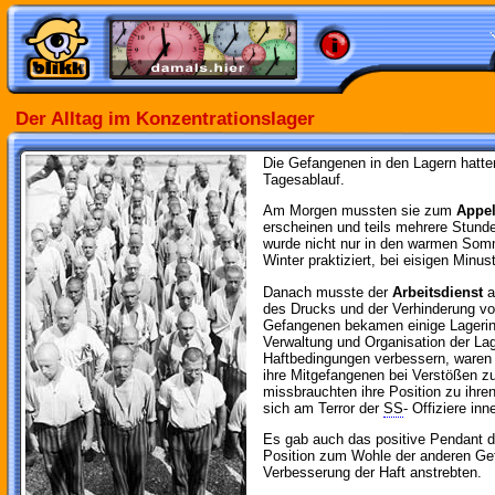
Der Alltag im Konzentrationslager
Die Gefangenen in den Lagern hatten
Tagesablauf.
Am Morgen mussten sie zum
Appel
erscheinen und teils mehrere Stund
wurde nicht nur in den warmen So
Winter praktiziert, bei eisigen Minu
Danach musste der
Arbeitsdienst
a
des Drucks und der Verhinderung vo
Gefangenen bekamen einige Lagerin
Verwaltung und Organisation der Lag
Haftbedingungen verbessern, waren
ihre Mitgefangenen bei Verstößen zu 
missbrauchten ihre Position zu ihre
sich am Terror der
SS
- Offiziere inn
Es gab auch das positive Pendant d
Position zum Wohle der anderen Ge
Verbesserung der Haft anstrebten.