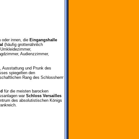
oder innen, die
Eingangshalle
al
(häufig grottenähnlich
 Umkleidezimmer,
agdzimmer, Audienzzimmer,
, Ausstattung und Prunk des
sses spiegelten den
lschaftlichen Rang des Schlossherrn
ld
für die meisten barocken
ssanlagen war
Schloss Versailles
entrum des absolutistischen Königs
ankreich.