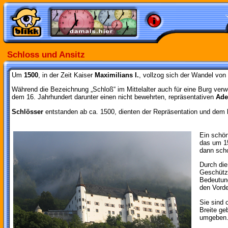
Schloss und Ansitz
Um
1500
, in der Zeit Kaiser
Maximilians I.
, vollzog sich der Wandel vo
Während die Bezeichnung „Schloß“ im Mittelalter auch für eine Burg ver
dem 16. Jahrhundert darunter einen nicht bewehrten, repräsentativen
Ade
Schlösser
entstanden ab ca. 1500, dienten der Repräsentation und de
Ein schön
das um 15
dann scho
Durch di
Geschütze
Bedeutun
den Vorde
Sie sind o
Breite ge
umgeben