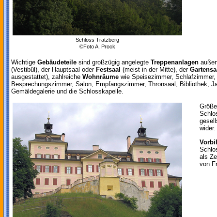
Schloss Tratzberg
©Foto A. Prock
Wichtige
Gebäudeteile
sind großzügig angelegte
Treppenanlagen
außen 
(Vestibül), der Hauptsaal oder
Festsaal
(meist in der Mitte), der
Gartensa
ausgestattet), zahlreiche
Wohnräume
wie Speisezimmer, Schlafzimmer,
Besprechungszimmer, Salon, Empfangszimmer, Thronsaal, Bibliothek, J
Gemäldegalerie und die Schlosskapelle.
Größe
Schlo
gesel
wider.
Vorbi
Schlo
als Z
von Fr