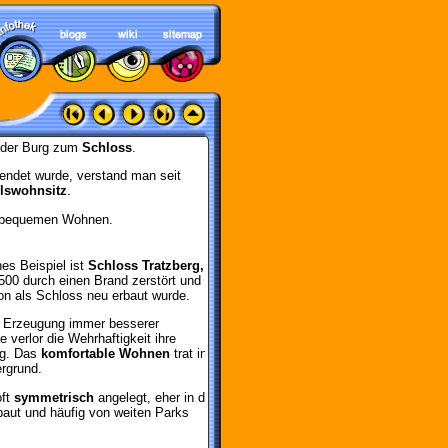
n der Burg zum
Schloss
.
wendet wurde, verstand man seit
lswohnsitz
.
m bequemen Wohnen.
es Beispiel ist
Schloss Tratzberg,
00 durch einen Brand zerstört und
n als Schloss neu erbaut wurde.
e Erzeugung immer besserer
 verlor die Wehrhaftigkeit ihre
g. Das
komfortable Wohnen
trat in
rgrund.
ft
symmetrisch
angelegt, eher in die
baut und häufig von weiten Parks
.