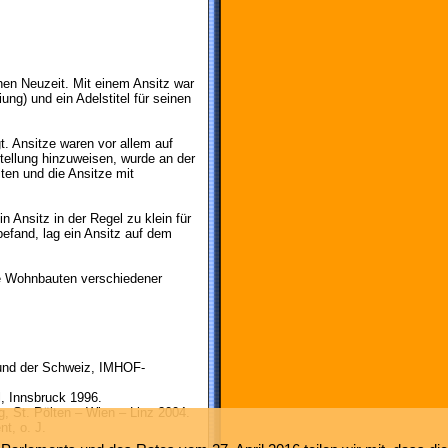
hen Neuzeit. Mit einem Ansitz war
ng) und ein Adelstitel für seinen
t. Ansitze waren vor allem auf
tellung hinzuweisen, wurde an der
ten und die Ansitze mit
 Ansitz in der Regel zu klein für
befand, lag ein Ansitz auf dem
 Wohnbauten verschiedener
 und der Schweiz, IMHOF-
l, Innsbruck 1996.
rg, St. Pölten – Wien – Linz 2004.
nt, o. J.