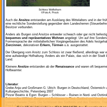
Schloss Wolfsthurn
©Foto A. Prock
Auch die
Ansitze
entstanden am Ausklang des Mittelalters und in der frü
eine rechtliche Sonderstellung gegenüber dem Landesherren (Steuerbefreiu
Besitzer verbunden.
Anders als Burgen sind Ansitze entweder schwach oder gar nicht befestig
bequemes und repräsentatives Wohnen
angelegt. Um auf ihre Sonders
Formensprache der mittelalterlichen Vorgängerbauten des Adels festgehal
Zierzinnen
, dekorativen
Erkern, Türmen
u.ä. ausgestattet.
Der Übergang vom Ansitz zum Schloss ist zwar fließend; allerdings war ein
eine aufwändige Hofhaltung. Anders als ein Palais, das sich in der Stadt 
Land.
Kleinere
Ansitze
entstanden ab der
Renaissance
und waren oft bequeme
Hofbeamter.
Literatur
:
Grebe Anja und Großmann G. Ulrich: Burgen in Deutschland, Österreich
Kulturgeschichte, Petersberg 2007
Pinzer Beatrix & Egon: Burgen – Schlösser – Ruinen in Nord- und Osttiro
Bahnmüller Wilfried: Burgen und Schlösser in Tirol, Südtirol und Vorarlbe
Lorenzi Daniele (Text): Die Schlösser des Südtirols und des Trentins, Trie
Prock Anton:
www.tibs.at/burgen