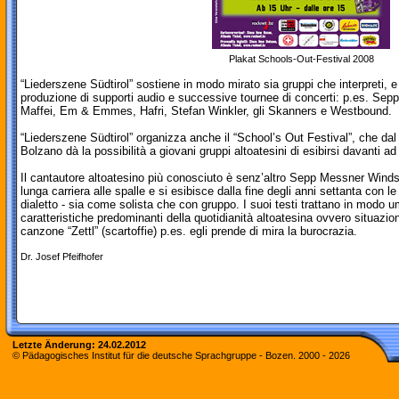
Plakat Schools-Out-Festival 2008
“Liederszene Südtirol” sostiene in modo mirato sia gruppi che interpreti, 
produzione di supporti audio e successive tournee di concerti: p.es. Se
Maffei, Em & Emmes, Hafri, Stefan Winkler, gli Skanners e Westbound.
“Liederszene Südtirol” organizza anche il “School’s Out Festival”, che da
Bolzano dà la possibilità a giovani gruppi altoatesini di esibirsi davanti a
Il cantautore altoatesino più conosciuto è senz’altro Sepp Messner Win
lunga carriera alle spalle e si esibisce dalla fine degli anni settanta con l
dialetto - sia come solista che con gruppo. I suoi testi trattano in modo um
caratteristiche predominanti della quotidianità altoatesina ovvero situazioni
canzone “Zettl” (scartoffie) p.es. egli prende di mira la burocrazia.
Dr. Josef Pfeifhofer
Letzte Änderung:
24.02.2012
© Pädagogisches Institut für die deutsche Sprachgruppe - Bozen. 2000 -
2026