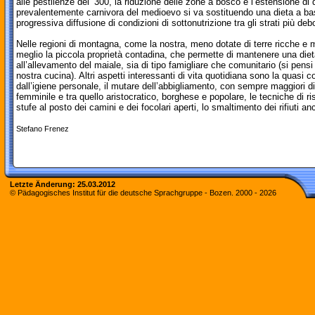
alle pestilenze del ‘300, la riduzione delle zone a bosco e l’estensione di q
prevalentemente carnivora del medioevo si va sostituendo una dieta a base
progressiva diffusione di condizioni di sottonutrizione tra gli strati più deb
Nelle regioni di montagna, come la nostra, meno dotate di terre ricche e
meglio la piccola proprietà contadina, che permette di mantenere una diet
all’allevamento del maiale, sia di tipo famigliare che comunitario (si pensi
nostra cucina). Altri aspetti interessanti di vita quotidiana sono la quas
dall’igiene personale, il mutare dell’abbigliamento, con sempre maggiori di
femminile e tra quello aristocratico, borghese e popolare, le tecniche di ri
stufe al posto dei camini e dei focolari aperti, lo smaltimento dei rifiuti a
Stefano Frenez
Letzte Änderung:
25.03.2012
© Pädagogisches Institut für die deutsche Sprachgruppe - Bozen. 2000 -
2026