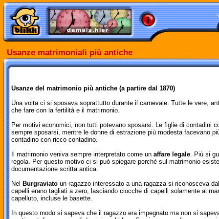
Usanze matrimoniali più antiche
Usanze del matrimonio più antiche (a partire dal 1870)
Una volta ci si sposava soprattutto durante il carnevale. Tutte le vere, 
che fare con la fertilità e il matrimonio.
Per motivi economici, non tutti potevano sposarsi. Le figlie di contadini 
sempre sposarsi, mentre le donne di estrazione più modesta facevano più 
contadino con ricco contadino.
Il matrimonio veniva sempre interpretato come un
affare legale
. Più si g
regola. Per questo motivo ci si può spiegare perché sul matrimonio esiste 
documentazione scritta antica.
Nel
Burgraviato
un ragazzo interessato a una ragazza si riconosceva dal 
capelli erano tagliati a zero, lasciando ciocche di capelli solamente al ma
capelluto, incluse le basette.
In questo modo si sapeva che il ragazzo era impegnato ma non si sapeva 