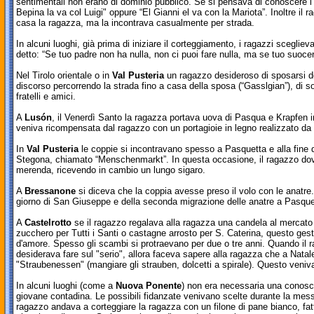
sentimentali non erano di dominio pubblico. Se si pensava di conoscere i 
Bepina la va col Luigi" oppure “El Gianni el va con la Mariota”. Inoltre il
casa la ragazza, ma la incontrava casualmente per strada.
In alcuni luoghi, già prima di iniziare il corteggiamento, i ragazzi sceglie
detto: “Se tuo padre non ha nulla, non ci puoi fare nulla, ma se tuo suoce
Nel Tirolo orientale o in
Val Pusteria
un ragazzo desideroso di sposarsi d
discorso percorrendo la strada fino a casa della sposa (“Gasslgian”), di 
fratelli e amici.
A
Lusón
, il Venerdì Santo la ragazza portava uova di Pasqua e Krapfen 
veniva ricompensata dal ragazzo con un portagioie in legno realizzato da l
In
Val Pusteria
le coppie si incontravano spesso a Pasquetta e alla fine di
Stegona, chiamato “Menschenmarkt”. In questa occasione, il ragazzo dove
merenda, ricevendo in cambio un lungo sigaro.
A
Bressanone
si diceva che la coppia avesse preso il volo con le anatr
giorno di San Giuseppe e della seconda migrazione delle anatre a Pasque
A
Castelrotto
se il ragazzo regalava alla ragazza una candela al mercato 
zucchero per Tutti i Santi o castagne arrosto per S. Caterina, questo ges
d'amore. Spesso gli scambi si protraevano per due o tre anni. Quando il
desiderava fare sul "serio", allora faceva sapere alla ragazza che a Natal
"Straubenessen" (mangiare gli strauben, dolcetti a spirale). Questo veniv
In alcuni luoghi (come a
Nuova Ponente
) non era necessaria una conosc
giovane contadina. Le possibili fidanzate venivano scelte durante la mes
ragazzo andava a corteggiare la ragazza con un filone di pane bianco, fa