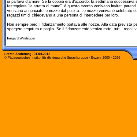
si parlava d’amore. Se la coppia era d'accordo, la settimana successiva 
festeggiare "la stretta di mano". A questo evento venivano invitati paren
venivano annunciate le nozze dal pulpito. Le nozze venivano celebrate do
ragazzi timidi chiedevano a una persona di intercedere per loro.
Non sempre però il fidanzamento portava alle nozze. Alla data prevista p
spargere segatura o paglia. Se il fidanzamento veniva rotto, tutti i regali ve
Irmgard Windegger
Letzte Änderung:
01.04.2012
© Pädagogisches Institut für die deutsche Sprachgruppe - Bozen. 2000 -
2026