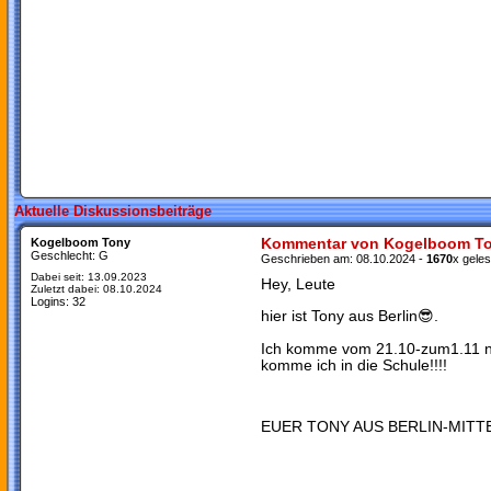
Aktuelle Diskussionsbeiträge
Kogelboom Tony
Kommentar von Kogelboom T
Geschlecht:
G
Geschrieben am:
08.10.2024
-
1670
x gele
Dabei seit:
13.09.2023
Hey, Leute
Zuletzt dabei:
08.10.2024
Logins:
32
hier ist Tony aus Berlin😎.
Ich komme vom 21.10-zum1.11 n
komme ich in die Schule!!!!
EUER TONY AUS BERLIN-MITT