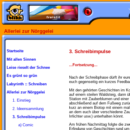
Allerlei zur Nörggelei
3. Schreibimpulse
Startseite
Mit allen Sinnen
...Fortsetzung...
Leise rieselt der Schnee
Es grünt so grün
Nach der Schreibphase dürft ihr eur
euch gegenseitig ein kurzes Feedba
Labyrinth :: Schreiben
Mit den gehörten Geschichten im Kop
Allerlei zur Nörggelei
auf einem steilen Waldsteig, dann ü
Station mit Zauberblumen und einer 
1. Einstieg
abschließend auf dem Fußweg zurü
kurz an einem Biotop mit einem mal
2. Ideensammlung
an dem euch über verschiedene Zau
Irrlichter usw.) unterhalten könnt.
3. Schreibimpulse
Am frühen Nachmittag folgte die zwe
a) Comic
Erfindung von Geschichten rund u