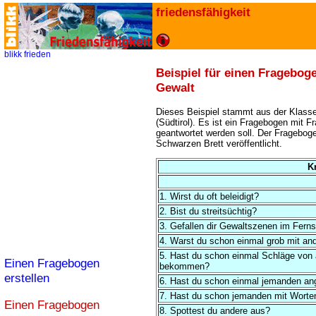
friedensfähigkeit
blikk
frieden
Beispiel für einen Fragebog
Gewalt
Dieses Beispiel stammt aus der Klasse
(Südtirol). Es ist ein Fragebogen mit F
geantwortet werden soll. Der Fragebo
Schwarzen Brett veröffentlicht.
K
1. Wirst du oft beleidigt?
2. Bist du streitsüchtig?
3. Gefallen dir Gewaltszenen im Fern
4. Warst du schon einmal grob mit an
5. Hast du schon einmal Schläge von
Einen Fragebogen
bekommen?
erstellen
6. Hast du schon einmal jemanden an
7. Hast du schon jemanden mit Worte
Einen Fragebogen
8. Spottest du andere aus?