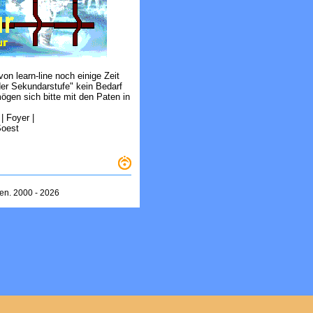
on learn-line noch einige Zeit
 der Sekundarstufe" kein Bedarf
ögen sich bitte mit den Paten in
| Foyer |
Soest
zen. 2000 -
2026