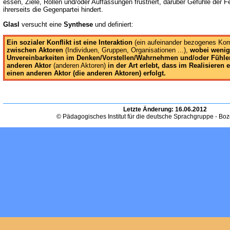
essen, Ziele, Rollen und/oder Auffassungen frustriert, darüber Gefühle der F
ihrerseits die Gegenpartei hindert.
Glasl
versucht eine
Synthese
und definiert:
Ein sozialer Konflikt ist eine Interaktion
(ein aufeinander bezogenes Ko
zwischen Aktoren
(Individuen, Gruppen, Organisationen ...),
wobei wenig
Unvereinbarkeiten im Denken/Vorstellen/Wahrnehmen und/oder Fühle
anderen Aktor
(anderen Aktoren)
in der Art erlebt, dass im Realisieren
einen anderen Aktor (die anderen Aktoren) erfolgt.
Letzte Änderung:
16.06.2012
© Pädagogisches Institut für die deutsche Sprachgruppe - Bo