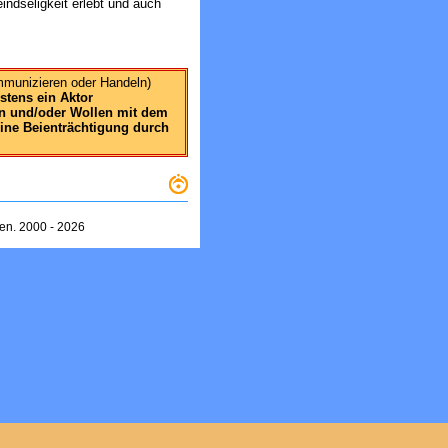
eindseligkeit erlebt und auch
mmunizieren oder Handeln)
stens ein Aktor
n und/oder Wollen mit dem
 eine Beienträchtigung durch
zen. 2000 -
2026