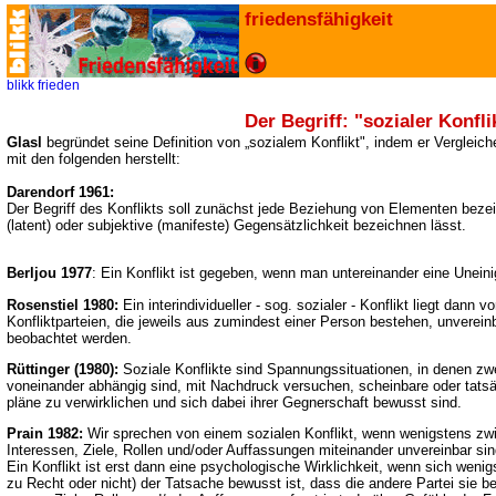
friedensfähigkeit
blikk
frieden
Der Begriff: "sozialer Konfli
Glasl
begründet seine Definition von „sozialem Konflikt", indem er Vergleich
mit den folgenden herstellt:
Darendorf 1961:
Der Begriff des Konflikts soll zunächst jede Beziehung von Elementen bezei
(latent) oder subjektive (manifeste) Gegensätzlichkeit bezeichnen lässt.
Berljou 1977
: Ein Konflikt ist gegeben, wenn man untereinander eine Uneinig
Rosenstiel 1980:
Ein interindividueller - sog. sozialer - Konflikt liegt dann 
Konfliktparteien, die jeweils aus zumindest einer Person bestehen, unvere
beobachtet werden.
Rüttinger (1980):
Soziale Konflikte sind Spannungssituationen, in denen zwe
voneinander abhängig sind, mit Nachdruck versuchen, scheinbare oder tats
pläne zu verwirklichen und sich dabei ihrer Gegnerschaft bewusst sind.
Prain 1982:
Wir sprechen von einem sozialen Konflikt, wenn wenigstens zwi
Interessen, Ziele, Rollen und/oder Auffassungen miteinander unvereinbar si
Ein Konflikt ist erst dann eine psychologische Wirklichkeit, wenn sich wenigs
zu Recht oder nicht) der Tatsache bewusst ist, dass die andere Partei sie bei