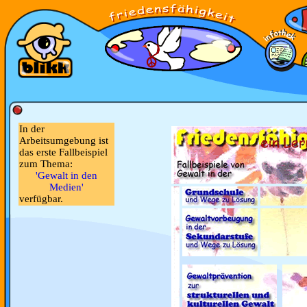
In der
Arbeitsumgebung ist
das erste Fallbeispiel
zum Thema:
'Gewalt in den
Medien'
verfügbar.