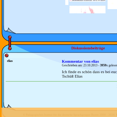
Diskussionsbeiträge
elias
Kommentar von elias
Geschrieben am:
23.10.2013
-
3959
x gelese
Ich finde es schön dass es bei euc
Tschüß Elias
© Pädagogisches Institut für die deutsche Sprachgruppe Bozen 2000 -
2026
.