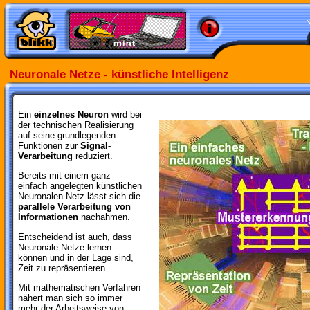
Neuronale Netze - künstliche Intelligenz
Ein
einzelnes Neuron
wird bei
der technischen Realisierung
auf seine grundlegenden
Funktionen zur
Signal-
Verarbeitung
reduziert.
Bereits mit einem ganz
einfach angelegten künstlichen
Neuronalen Netz lässt sich die
parallele Verarbeitung von
Informationen
nachahmen.
Entscheidend ist auch, dass
Neuronale Netze lernen
können und in der Lage sind,
Zeit zu repräsentieren.
Mit mathematischen Verfahren
nähert man sich so immer
mehr der Arbeitsweise von