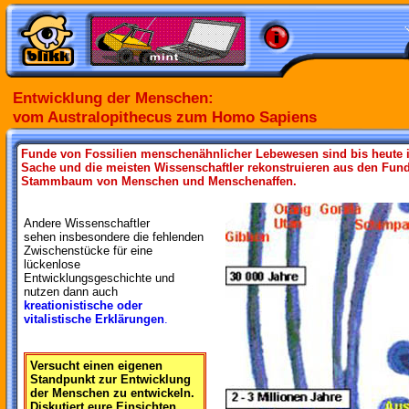
Entwicklung der Menschen:
vom Australopithecus zum Homo Sapiens
Funde von Fossilien menschenähnlicher Lebewesen sind bis heute 
Sache und die meisten Wissenschaftler rekonstruieren aus den Fu
Stammbaum von Menschen und Menschenaffen.
Andere Wissenschaftler
sehen insbesondere die fehlenden
Zwischenstücke für eine
lückenlose
Entwicklungsgeschichte und
nutzen dann auch
kreationistische oder
vitalistische Erklärungen
.
Versucht einen eigenen
Standpunkt zur Entwicklung
der Menschen zu entwickeln.
Diskutiert eure Einsichten