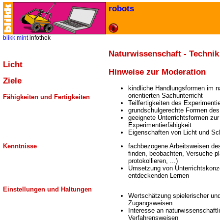
robots
blikk
mint
infothek
Naturwissenschaft - Technik
Licht
Hinweise zur Moderation
Ziele
kindliche Handlungsformen im n
orientierten Sachunterricht
Fähigkeiten und Fertigkeiten
Teilfertigkeiten des Experimenti
grundschulgerechte Formen des
geeignete Unterrichtsformen zur
Experimentierfähigkeit
Eigenschaften von Licht und Sc
Kenntnisse
fachbezogene Arbeitsweisen de
finden, beobachten, Versuche p
protokollieren, ...)
Umsetzung von Unterrichtskonz
entdeckenden Lernen
Einstellungen und Haltungen
Wertschätzung spielerischer und 
Zugangsweisen
Interesse an naturwissenschaftl
Verfahrensweisen