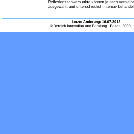
Reflexionsschwerpunkte können je nach verbleibe
ausgewählt und unterschiedlich intensiv behandel
Letzte Änderung:
16.07.2013
© Bereich Innovation und Beratung - Bozen. 2000 -