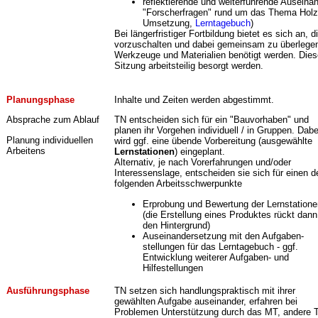
reflektierende und weiterführende Auseina
"Forscherfragen" rund um das Thema Holzb
Umsetzung,
Lerntagebuch
)
Bei längerfristiger Fortbildung bietet es sich an,
vorzuschalten und dabei gemeinsam zu überlegen
Werkzeuge und Materialien benötigt werden. Die
Sitzung arbeitsteilig besorgt werden.
Planungsphase
Inhalte und Zeiten werden abgestimmt.
Absprache zum Ablauf
TN entscheiden sich für ein "Bauvorhaben" und
planen ihr Vorgehen individuell / in Gruppen. Dabe
Planung individuellen
wird ggf. eine übende Vorbereitung (ausgewählte
Arbeitens
Lernstationen
) eingeplant.
Alternativ, je nach Vorerfahrungen und/oder
Interessenslage, entscheiden sie sich für einen d
folgenden Arbeitsschwerpunkte
Erprobung und Bewertung der Lernstatione
(die Erstellung eines Produktes rückt dann
den Hintergrund)
Auseinandersetzung mit den Aufgaben-
stellungen für das Lerntagebuch - ggf.
Entwicklung weiterer Aufgaben- und
Hilfestellungen
Ausführungsphase
TN setzen sich handlungspraktisch mit ihrer
gewählten Aufgabe auseinander, erfahren bei
Problemen Unterstützung durch das MT, andere 