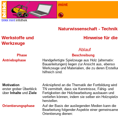
mint
blikk
mint
infothek
Naturwissenschaft - Technik
Werkstoffe und
Hinweise für di
Werkzeuge
Ablauf
Phase
Beschreibung
Antriebsphase
Handgefertigte Spielzeuge aus Holz (alternativ:
Bauanleitungen) liegen zur Ansicht aus, ebenso
Werkzeuge und Materialien, die zu deren Erstellu
hilfreich sind.
Motivation
Anknüpfend an die Thematik der Fortbildung wird
erster grober Überblick
TN vermittelt, dass sie Kenntnisse, Fähig- und
über
Inhalte
und
Ziele
Fertigkeiten der Holzbearbeitung ausbauen und
vertiefen können, indem sie selber ein Holzspiel
herstellen.
Orientierungsphase
Auf der Basis der ausliegenden Medien kann die
Bearbeitung folgender Aspekte einer gemeinsam
Orientierung dienen: