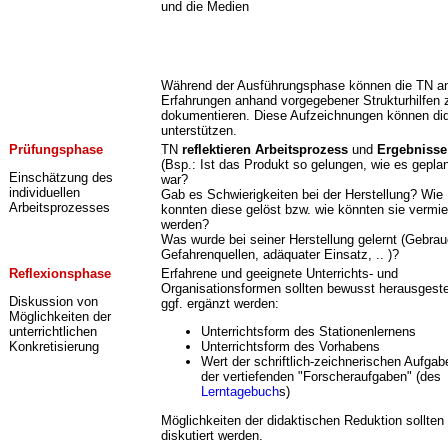
und die Medien
Während der Ausführungsphase können die TN an
Erfahrungen anhand vorgegebener Strukturhilfe
dokumentieren. Diese Aufzeichnungen können dida
unterstützen.
Prüfungsphase
TN
reflektieren
Arbeitsprozess
und
Ergebnisse
(Bsp.: Ist das Produkt so gelungen, wie es gepla
Einschätzung des
war?
individuellen
Gab es Schwierigkeiten bei der Herstellung? Wie
Arbeitsprozesses
konnten diese gelöst bzw. wie könnten sie vermi
werden?
Was wurde bei seiner Herstellung gelernt (Gebrau
Gefahrenquellen, adäquater Einsatz, .. )?
Reflexionsphase
Erfahrene und geeignete Unterrichts- und
Organisationsformen sollten bewusst herausgestel
Diskussion von
ggf. ergänzt werden:
Möglichkeiten der
unterrichtlichen
Unterrichtsform des Stationenlernens
Konkretisierung
Unterrichtsform des Vorhabens
Wert der schriftlich-zeichnerischen Aufgab
der vertiefenden "Forscheraufgaben" (des
Lerntagebuch
s)
Möglichkeiten der didaktischen Reduktion sollten
diskutiert werden.