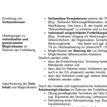
Ermittlung von
Vorhandene Kompetenzen
seitens der T
Vorkenntnissen
(Bsp.: Bekannte Werkzeuge/Materialien, b
Handhabung - hier kann z.B. der Impuls e
"Bekanntheitsgrad" zu sortieren und zu k
I
ndividuell eingeschätzter Fortbildungs
Überlegungen zu
(Bsp.: Konkreter Umgang mit Werkzeugen /
individuellen und
Unterrichtsform, der Organisation, Sicherh
gemeinsamen
Werkzeugkunde, ... - hier bietet sich ggf
Möglichkeiten
im
TN an: Holzbearbeitung im Unterricht?! - Da
Rahmen der Fortbildung
Möglichkeiten der
Nutzung der
zur Verfü
Möglichkeiten differenzierten Arbeitens
Deutlich werden sollte
dass die Entwicklung bzw. Schulung hand
Mittelpunkt stehen soll
dass dies im Rahmen eines Verfahrens ges
auch in der GS umgesetzt werden könnte
dass das Verfahren sowie ggf. weitere di
reflektiert werden sollen
Spezifizierung der
Ziele
,
Durch die mediale und organisatorische Vorberei
Inhalt
und Möglichkeiten
Arbeitsmöglichkeiten
im Rahmen der Fortbildung
Übung grundlegender Techniken der Holz-b
(vgl. Bausteine der Umsetzung, Lehrstück
Herstellung eines Holzspielzeugs (vgl. Ba
Gesellenstücke)