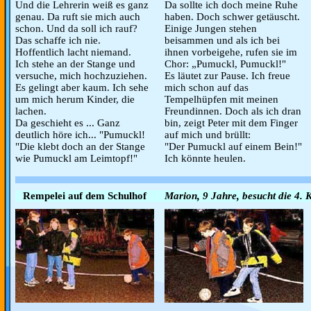
Und die Lehrerin weiß es ganz
Da sollte ich doch meine Ruhe
genau. Da ruft sie mich auch
haben. Doch schwer getäuscht.
schon. Und da soll ich rauf?
Einige Jungen stehen
Das schaffe ich nie.
beisammen und als ich bei
Hoffentlich lacht niemand.
ihnen vorbeigehe, rufen sie im
Ich stehe an der Stange und
Chor: „Pumuckl, Pumuckl!"
versuche, mich hochzuziehen.
Es läutet zur Pause. Ich freue
Es gelingt aber kaum. Ich sehe
mich schon auf das
um mich herum Kinder, die
Tempelhüpfen mit meinen
lachen.
Freundinnen. Doch als ich dran
Da geschieht es ... Ganz
bin, zeigt Peter mit dem Finger
deutlich höre ich... "Pumuckl!
auf mich und brüllt:
"Die klebt doch an der Stange
"Der Pumuckl auf einem Bein!"
wie Pumuckl am Leimtopf!"
Ich könnte heulen.
Rempelei auf dem Schulhof
Marion, 9 Jahre, besucht die 4. K