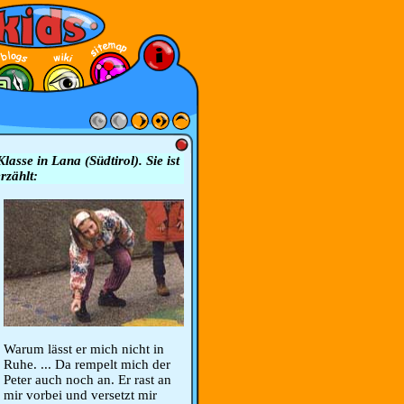
lasse in Lana (Südtirol). Sie ist
rzählt:
Warum lässt er mich nicht in
Ruhe. ... Da rempelt mich der
Peter auch noch an. Er rast an
mir vorbei und versetzt mir