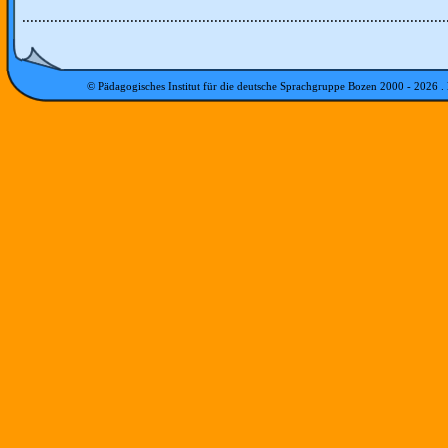
..........................................................................................................
© Pädagogisches Institut für die deutsche Sprachgruppe Bozen 2000 -
2026
.