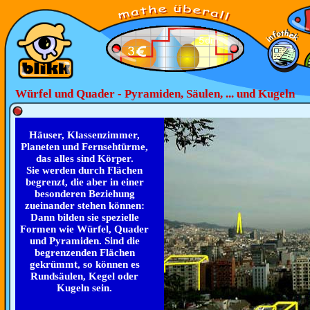
Würfel und Quader - Pyramiden, Säulen, ... und Kugeln
Häuser, Klassenzimmer,
Planeten und Fernsehtürme,
das alles sind Körper.
Sie werden durch Flächen
begrenzt, die aber in einer
besonderen Beziehung
zueinander stehen können:
Dann bilden sie spezielle
Formen wie Würfel, Quader
und Pyramiden. Sind die
begrenzenden Flächen
gekrümmt, so können es
Rundsäulen, Kegel oder
Kugeln sein.