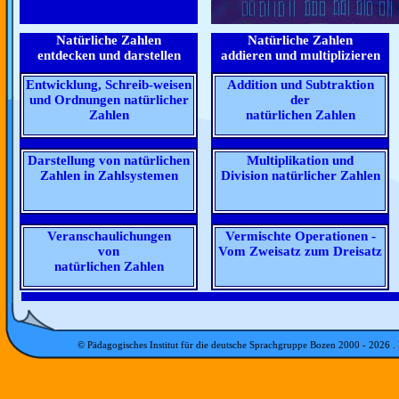
Natürliche Zahlen
Natürliche Zahlen
entdecken und darstellen
addieren und multiplizieren
Entwicklung, Schreib-weisen
Addition und Subtraktion
und Ordnungen natürlicher
der
Zahlen
natürlichen Zahlen
Darstellung von natürlichen
Multiplikation und
Zahlen in Zahlsystemen
Division natürlicher Zahlen
Veranschaulichungen
Vermischte Operationen -
von
Vom Zweisatz zum Dreisatz
natürlichen Zahlen
© Pädagogisches Institut für die deutsche Sprachgruppe Bozen 2000 -
2026
.