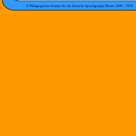
© Pädagogisches Institut für die deutsche Sprachgruppe Bozen 2000 -
2026
.