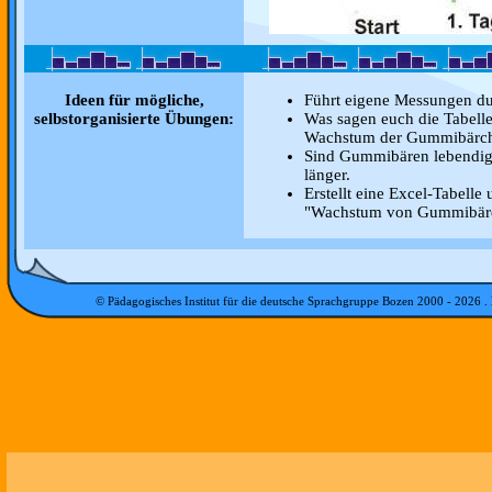
Ideen für mögliche,
Führt eigene Messungen dur
selbstorganisierte Übungen:
Was sagen euch die Tabell
Wachstum der Gummibärc
Sind Gummibären lebendig
länger.
Erstellt eine Excel-Tabell
"Wachstum von Gummibär
© Pädagogisches Institut für die deutsche Sprachgruppe Bozen 2000 -
2026
.