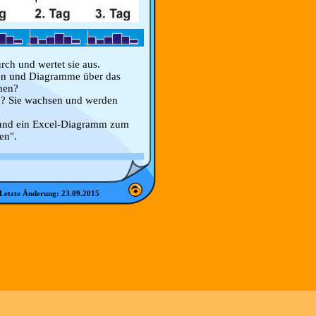
ch und wertet sie aus.
en und Diagramme über das
hen?
? Sie wachsen und werden
e und ein Excel-Diagramm zum
en".
Letzte Änderung:
23.09.2015