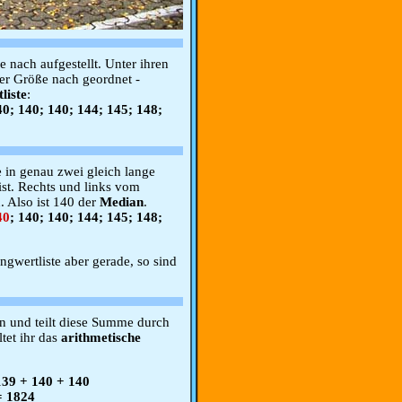
 nach aufgestellt. Unter ihren
er Größe nach geordnet -
liste
:
40; 140; 140; 144; 145; 148;
e in genau zwei gleich lange
ist. Rechts und links vom
. Also ist 140 der
Median
.
40
; 140; 140; 144; 145; 148;
ngwertliste aber gerade, so sind
en und teilt diese Summe durch
tet ihr das
arithmetische
139 + 140 + 140
= 1824