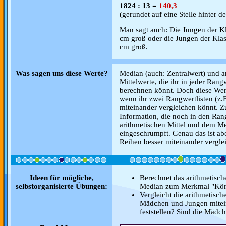
1824 : 13 =
140,3
(gerundet auf eine Stelle hinter
Man sagt auch: Die Jungen der Kl
cm groß oder die Jungen der Klas
cm groß.
Was sagen uns diese Werte?
Median (auch: Zentralwert) und ar
Mittelwerte, die ihr in jeder Ran
berechnen könnt. Doch diese Wert
wenn ihr zwei Rangwertlisten (z
miteinander vergleichen könnt. Z
Information, die noch in den Rang
arithmetischen Mittel und dem M
eingeschrumpft. Genau das ist ab
Reihen besser miteinander vergle
Ideen für mögliche,
Berechnet das arithmetisch
selbstorganisierte Übungen:
Median zum Merkmal "Kör
Vergleicht die arithmetisc
Mädchen und Jungen mitein
feststellen? Sind die Mädc