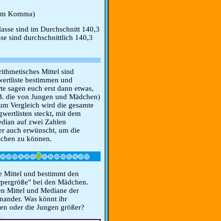
 dem Komma)
asse sind im Durchschnitt 140,3
se sind durchschnittlich 140,3
ithmetisches Mittel sind
gwertliste bestimmen und
e sagen euch erst dann etwas,
.B. die von Jungen und Mädchen)
um Vergleich wird die gesamte
wertlisten steckt, mit dem
edian auf zwei Zahlen
er auch erwünscht, um die
ichen zu können.
e Mittel und bestimmt den
pergröße" bei den Mädchen.
hen Mittel und Mediane der
ander. Was könnt ihr
hen oder die Jungen größer?