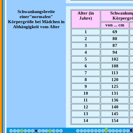
Schwankungsbreite
Alter (in
Schwankung
einer"normalen"
Jahre)
Körpergrö
Körpergröße bei Mädchen in
von ... cm
Abhängigkeit vom Alter
1
69
2
80
3
87
4
94
5
102
6
108
7
113
8
120
9
125
10
131
11
136
12
140
13
145
14
154