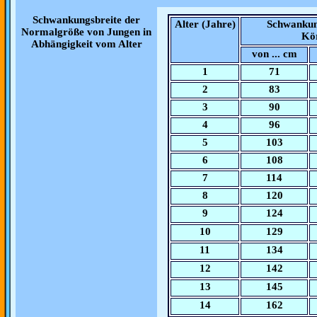
Schwankungsbreite der
Alter (Jahre)
Schwankun
Normalgröße von Jungen in
Kör
Abhängigkeit vom Alter
von ... cm
1
71
2
83
3
90
4
96
5
103
6
108
7
114
8
120
9
124
10
129
11
134
12
142
13
145
14
162