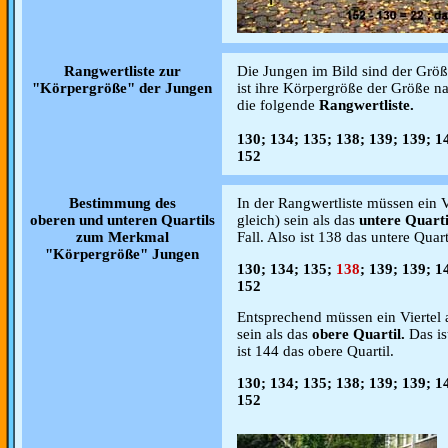
Rangwertliste zur
Die Jungen im Bild sind der Größe
"Körpergröße" der Jungen
ist ihre Körpergröße der Größe na
die folgende
Rangwertliste.
130; 134; 135; 138; 139; 139; 1
152
Bestimmung des
In der Rangwertliste müssen ein Vi
oberen und unteren Quartils
gleich) sein als das
untere Quarti
zum Merkmal
Fall. Also ist 138 das untere Quart
"Körpergröße" Jungen
130; 134; 135;
138
; 139; 139; 1
152
Entsprechend müssen ein Viertel a
sein als das
obere Quartil.
Das is
ist 144 das obere Quartil.
130; 134; 135; 138; 139; 139; 1
152