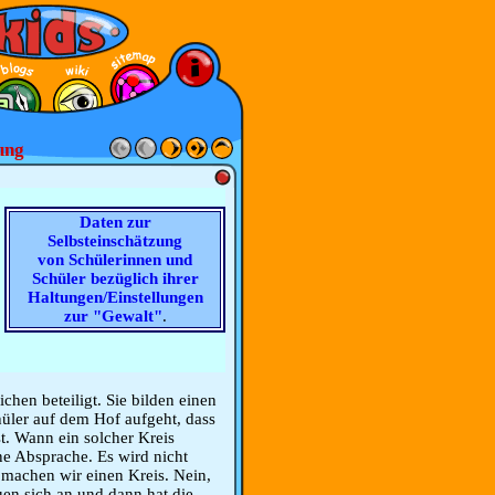
ung
Daten zur
Selbsteinschätzung
von Schülerinnen und
Schüler bezüglich ihrer
Haltungen/Einstellungen
zur "Gewalt"
.
chen beteiligt. Sie bilden einen
hüler auf dem Hof aufgeht, dass
st. Wann ein solcher Kreis
ine Absprache. Es wird nicht
e machen wir einen Kreis. Nein,
uen sich an und dann hat die