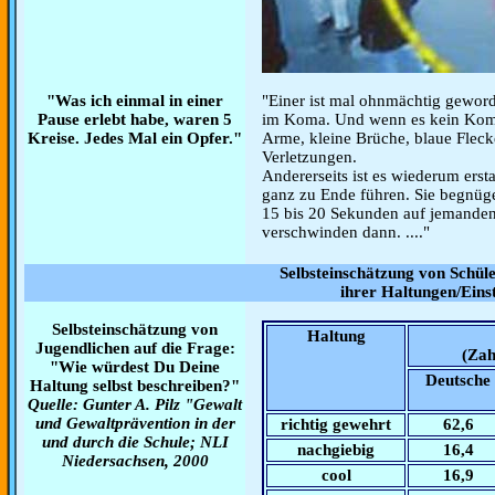
"Was ich einmal in einer
"Einer ist mal ohnmächtig geword
Pause erlebt habe, waren 5
im Koma. Und wenn es kein Koma
Kreise. Jedes Mal ein Opfer."
Arme, kleine Brüche, blaue Fleck
Verletzungen.
Andererseits ist es wiederum ersta
ganz zu Ende führen. Sie begnüge
15 bis 20 Sekunden auf jemande
verschwinden dann. ...."
Selbsteinschätzung von Schüle
ihrer Haltungen/Eins
Selbsteinschätzung von
Haltung
Jugendlichen auf die Frage:
(Zah
"Wie würdest Du Deine
Deutsche
Haltung selbst beschreiben?"
Quelle: Gunter A. Pilz "Gewalt
und Gewaltprävention in der
richtig gewehrt
62,6
und durch die Schule; NLI
nachgiebig
16,4
Niedersachsen, 2000
cool
16,9