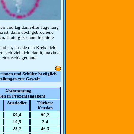
en und lag dann drei Tage lang
 ist, dann doch gebrochene
en, Blutergüsse und leichtere
unlich, das sie den Kreis nicht
n sich vielleicht damit, maximal
n einzuschlagen und
rinnen und Schüler bezüglich
tellungen zur Gewalt
Abstammung
len in Prozentangaben)
Aussiedler
Türken/
Kurden
69,4
90,2
10,5
2,4
23,7
46,3