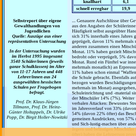
knallhart
6,1
schnell erregbar
19,9
Selbstreport über eigene
... Genauere Aufschlüsse über Ge
Gewalthandlungen von
aus den Angaben der Schülerinne
Jugendlichen
Häufigkeit selbst ausgeübter Han
Quelle: Auszüge aus einer
sich 31% innerhalb eines Jahres g
repräsentativen Untersuchung
geprügelt, davon 11% mehrmals m
anderen zusammen einen Mitschü
In der Untersuchung wurden
Monat. 11% haben gezielt Mitschü
im Herbst 1995 insgesamt
bedroht oder verprügelt, 5% davo
3540 Schüler/innen (jeweils
Monat. Rund ein Fünftel war inne
ganze Schulklassen) im Alter
mehrmals monatlich) an Erpressun
von 11-17 Jahren und 448
11% haben schon einmal "Waffen" 
Lehrer/innen aus 24
die Schule gebracht. Ebenfalls au
ausgewählten hessischen
bezogen wurden Beschädigunge
Schulen per Fragebogen
mehrmals im Monat) ausgegeben,
befragt.
Schuleinrichtung und -material s
der Mitschüler 14% (7%). Weiter 
Prof. Dr. Klaus-Jürgen
verbalen Attacken: Bewusstes Str
Tillmann, Prof. Dr. Heinz-
im Jahresverlauf von 33% (davon
Günter Holtappels, Dr. Ulrike
54% (davon 22% öfter) das Besch
Popp, Dr. Birgit Holler-Nowitzki
gemeinen Ausdrücken, von 57% (
und Sich-lustig-machen über and
ärgern und belästigen Mitschüle
öfter) haben die Lehrperson provo