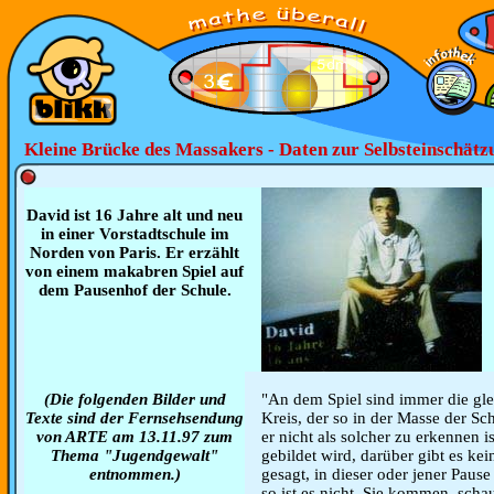
Kleine Brücke des Massakers - Daten zur Selbsteinschätz
David ist 16 Jahre alt und neu
in einer Vorstadtschule im
Norden von Paris. Er erzählt
von einem makabren Spiel auf
dem Pausenhof der Schule.
(Die folgenden Bilder und
"An dem Spiel sind immer die glei
Texte sind der Fernsehsendung
Kreis, der so in der Masse der Sc
von ARTE am 13.11.97 zum
er nicht als solcher zu erkennen i
Thema "Jugendgewalt"
gebildet wird, darüber gibt es ke
entnommen.)
gesagt, in dieser oder jener Paus
so ist es nicht. Sie kommen, scha