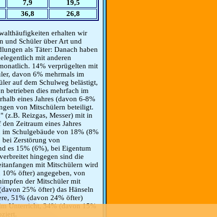
7,9
19,5
36,8
26,8
walthäufigkeiten erhalten wir
n und Schüler über Art und
dlungen als Täter: Danach haben
elegentlich mit anderen
onatlich. 14% verprügelten mit
ler, davon 6% mehrmals im
ler auf dem Schulweg belästigt,
n betrieben dies mehrfach im
rhalb eines Jahres (davon 6-8%
gen von Mitschülern beteiligt.
(z.B. Reizgas, Messer) mit in
f den Zeitraum eines Jahres
n im Schulgebäude von 18% (8%
 bei Zerstörung von
ind es 15% (6%), bei Eigentum
verbreitet hingegen sind die
eitanfangen mit Mitschülern wird
 10% öfter) angegeben, von
impfen der Mitschüler mit
davon 25% öfter) das Hänseln
ere, 51% (davon 24% öfter)
r im Unterricht, 34% (davon 15%
ziert.