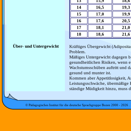
13
15,9
18,6
14
16,5
19,3
15
17,0
19,9
16
17,6
20,5
17
18,1
21,0
18
18,6
21,6
Über- und Untergewicht
Kräftiges Übergewicht (Adipositas
Problem.
Mäßiges Untergewicht dagegen bi
gesundheitlichen Risiken, wenn e
Wachstumsschüben auftritt und das
gesund und munter ist.
Kommen aber Appetitlosigkeit, An
Leistungsschwäche, übermäßige K
ständige Müdigkeit hinzu, muss d
© Pädagogisches Institut für die deutsche Sprachgruppe Bozen 2000 -
2026
.