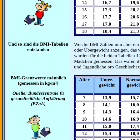
14
16,7
19,6
15
17,3
20,2
16
17,7
20,6
17
17,0
21,0
18
18,4
21,3
Und so sind die BMI-Tabellen
Welche BMI-Zahlen nun aber ein
entstanden
oder Übergewicht anzeigen, das wir
wurden für die beiden Tabellen 
Mädchen gemessen. Das waren du
und Jugendliche pro Geschlecht u
BMI-Grenzwerte männlich
Alter
Unter-
Norma
(gemessen in kg/m²)
gewicht
gewic
Quelle: Bundeszentrale fü
7
13,9
15,7
gesundheitliche Aufklärung
(BZgA)
8
14,1
16,0
9
14,3
16,4
10
14,6
16,9
11
15,0
17,4
12
15,4
18,0