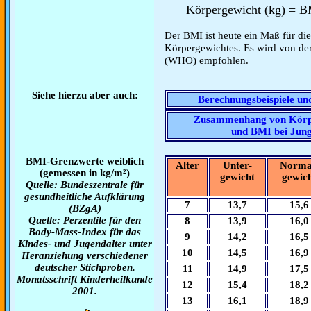
Körpergewicht (kg) = B
Der BMI ist heute ein Maß für di
Körpergewichtes. Es wird von de
(WHO) empfohlen.
Siehe hierzu aber auch:
Berechnungsbeispiele u
Zusammenhang von Körp
und BMI bei Jun
BMI-Grenzwerte weiblich
Alter
Unter-
Norma
(gemessen in kg/m²)
gewicht
gewic
Quelle: Bundeszentrale für
gesundheitliche Aufklärung
7
13,7
15,6
(BZgA)
Quelle: Perzentile für den
8
13,9
16,0
Body-Mass-Index für das
9
14,2
16,5
Kindes- und Jugendalter unter
10
14,5
16,9
Heranziehung verschiedener
deutscher Stichproben.
11
14,9
17,5
Monatsschrift Kinderheilkunde
12
15,4
18,2
2001.
13
16,1
18,9