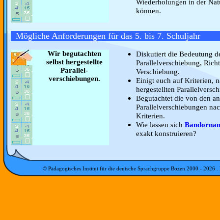
Wiederholungen in der Natu
können.
Mögliche Anforderungen für das 5. bis 7. Schuljahr
Wir begutachten
Diskutiert die Bedeutung d
selbst hergestellte
Parallelverschiebung, Ric
Parallel-
Verschiebung.
verschiebungen.
Einigt euch auf Kriterien, n
hergestellten Parallelvers
Begutachtet die von den an
Parallelverschiebungen nac
Kriterien.
Wie lassen sich
Bandornam
exakt konstruieren?
© Pädagogisches Institut für die deutsche Sprachgruppe Bozen 2000 -
2026
.