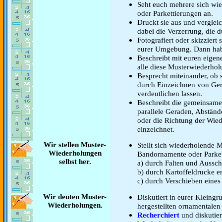
Seht euch mehrere sich wi
oder Parkettierungen an.
Druckt sie aus und vergleic
dabei die Verzerrung, die d
Fotografiert oder skizziert
eurer Umgebung. Dann habt
Beschreibt mit euren eigen
alle diese Musterwiederho
Besprecht miteinander, ob
durch Einzeichnen von Ge
verdeutlichen lassen.
Beschreibt die gemeinsame 
parallele Geraden, Abständ
oder die Richtung der Wied
einzeichnet.
Wir stellen Muster-
Stellt sich wiederholende 
Wiederholungen
Bandornamente oder Parkett
selbst her.
a) durch Falten und Aussc
b) durch Kartoffeldrucke e
c) durch Verschieben eines
Wir deuten Muster-
Diskutiert in eurer Kleingr
Wiederholungen.
hergestellten ornamentalen
Recherchiert
und diskutie