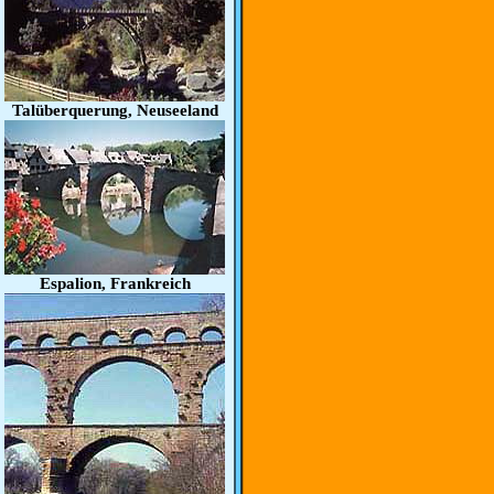
Talüberquerung, Neuseeland
Espalion, Frankreich