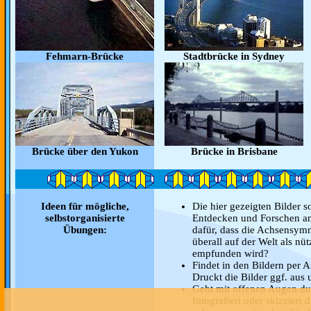
Fehmarn-Brücke
Stadtbrücke in Sydney
Brücke über den Yukon
Brücke in Brisbane
Ideen für mögliche,
Die hier gezeigten Bilder 
selbstorganisierte
Entdecken und Forschen anr
Übungen:
dafür, dass die Achsensym
überall auf der Welt als nü
empfunden wird?
Findet in den Bildern per
Druckt die Bilder ggf. aus 
Geht mit offenen Augen d
fotografiert oder skizziert