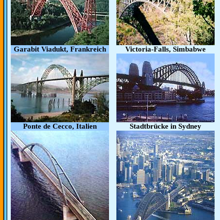
Garabit Viadukt, Frankreich
Victoria-Falls, Simbabwe
Ponte de Cecco, Italien
Stadtbrücke in Sydney