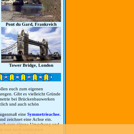
Pont du Gard, Frankreich
Tower Bridge, London
sollen euch zum eigenen
egen. Gibt es vielleicht Gründe
metrie bei Brückenbauwerken
tzlich und auch schön
 Augenmaß eine
Symmetrieachse.
und zeichnet eine Achse ein.
urch eure eigene Umgebung und
 die von euch entdeckten