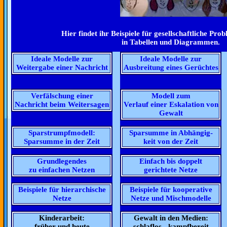
Hier findet ihr Beispiele für gesellschaftliche Prob
in Tabellen und Diagrammen.
Ideale Modelle zur
Ideale Modelle zur
Weitergabe einer Nachricht
Ausbreitung eines Gerüchtes
Verfälschung einer
Modell zum
Nachricht beim Weitersagen
Verlauf einer Eskalation von
Gewalt
Sparstrumpfmodell:
Sparsumme in Abhängig-
Sparsumme in der Zeit
keit von der Zeit
Grundlegendes
Einfach bis doppelt
zu einfachen Netzen
gerichtete Netze
Beispiele für hierarchische
Beispiele für kooperative
Netze
Netze und Mischmodelle
Kinderarbeit:
Gewalt in den Medien:
früher und heute
schlaflos - kampfbereit