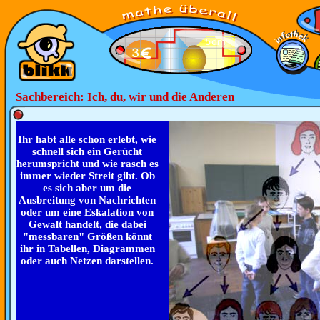
Sachbereich: Ich, du, wir und die Anderen
Ihr habt alle schon erlebt, wie
schnell sich ein Gerücht
herumspricht und wie rasch es
immer wieder Streit gibt. Ob
es sich aber um die
Ausbreitung von Nachrichten
oder um eine Eskalation von
Gewalt handelt, die dabei
"messbaren" Größen könnt
ihr in Tabellen, Diagrammen
oder auch Netzen darstellen.