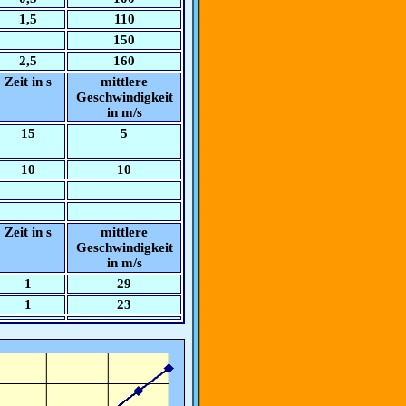
1,5
110
150
2,5
160
Zeit in s
mittlere
Geschwindigkeit
in m/s
15
5
10
10
Zeit in s
mittlere
Geschwindigkeit
in m/s
1
29
1
23