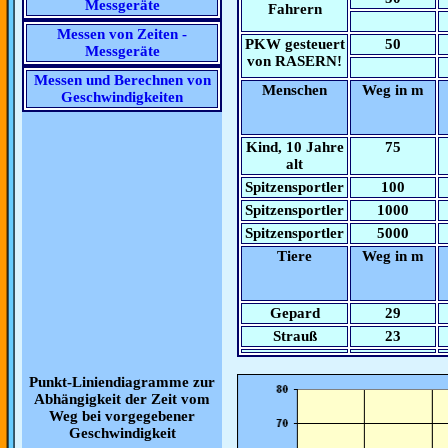
Messgeräte
Fahrern
Messen von Zeiten -
PKW gesteuert
50
Messgeräte
von RASERN!
Messen und Berechnen von
Menschen
Weg in m
Geschwindigkeiten
Kind, 10 Jahre
75
alt
Spitzensportler
100
Spitzensportler
1000
Spitzensportler
5000
Tiere
Weg in m
Gepard
29
Strauß
23
Punkt-Liniendiagramme zur
Abhängigkeit der Zeit vom
Weg bei vorgegebener
Geschwindigkeit