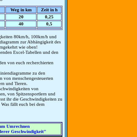
Weg in km
Zeit in h
20
0,25
40
0,5
digkeiten 80km/h, 100km/h und
ndiagramm zur Abhängigkeit des
umgekehrt wie oben!
lgenden Excel-Tabellen und den
 den von euch recherchierten
Liniendiagramme zu den
en von menschengesteuerten
ern und Tieren.
eschwindigkeiten von
en, von Spitzensportlern und
sst ihr die Geschwindigkeiten zu
Was fällt euch bei dem
 zum Umrechnen
lerer Geschwindigkeit"