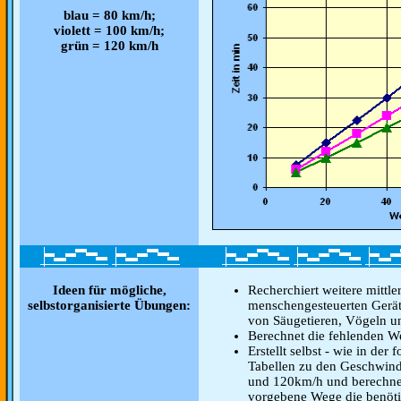
blau = 80 km/h;
violett = 100 km/h;
grün = 120 km/h
Ideen für mögliche,
Recherchiert weitere mittl
selbstorganisierte Übungen:
menschengesteuerten Gerät
von Säugetieren, Vögeln u
Berechnet die fehlenden We
Erstellt selbst - wie in der
Tabellen zu den Geschwin
und 120km/h und berechnet 
vorgebene Wege die benötig