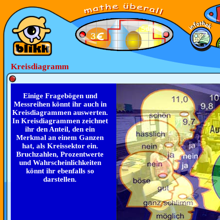
Kreisdiagramm
Einige Fragebögen und
Messreihen könnt ihr auch in
Kreisdiagrammen auswerten.
In Kreisdiagrammen zeichnet
ihr den Anteil, den ein
Merkmal an einem Ganzen
hat, als Kreissektor ein.
Bruchzahlen, Prozentwerte
und Wahrscheinlichkeiten
könnt ihr ebenfalls so
darstellen.