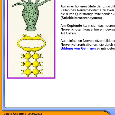
Auf einer höheren Stufe der Entwick
Zellen des Nervernsystems zu
zwei
die durch Querstränge miteinander 
(
Strickleiternervensystem
).
Am
Kopfende
kann sich das neuron
Nervenknoten
konzentrieren: gewiss
Art Gehirn.
Aus einfachen Nervennetzen bildeten
Nervenkonzentrationen
, die durch 
Bildung von Gehirnen
einmündete
Letzte Änderung:
24.06.2013