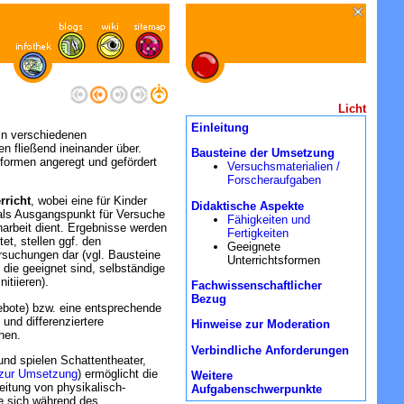
Licht
Einleitung
in verschiedenen
fließend ineinander über.
Bausteine der
Umsetzung
sformen angeregt und gefördert
Versuchsmaterialien /
Forscheraufgaben
rricht
, wobei eine für Kinder
Didaktische
Aspekte
 als Ausgangspunkt für Versuche
Fähigkeiten und
narbeit dient. Ergebnisse werden
Fertigkeiten
et, stellen ggf. den
Geeignete
rsuchungen dar (vgl. Bausteine
Unterrichtsformen
die geeignet sind, selbständige
itiieren).
Fachwissenschaftlicher
Bezug
bote) bzw. eine entsprechende
 und differenziertere
Hinweise zur Moderation
hen.
Verbindliche Anforderungen
und spielen Schattentheater,
 zur Umsetzung
) ermöglicht die
Weitere
eitung von physikalisch-
Aufgabenschwerpunkte
ie sich während des