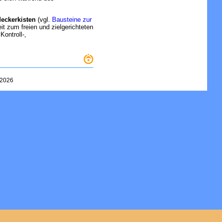
eckerkisten
(vgl.
Bausteine zur
it zum freien und zielgerichteten
ontroll-,
2026