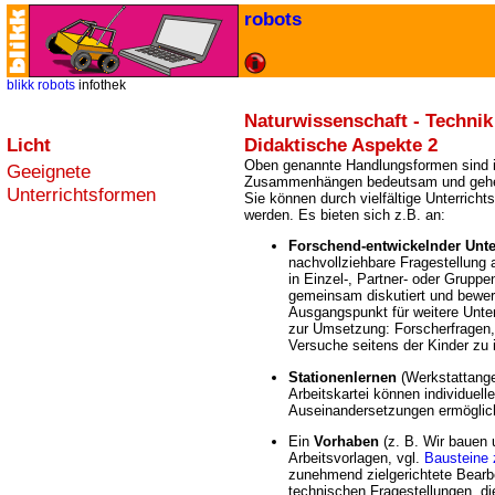
robots
blikk
robots
infothek
Naturwissenschaft - Technik
Licht
Didaktische Aspekte 2
Oben genannte Handlungsformen sind 
Geeignete
Zusammenhängen bedeutsam und gehen 
Unterrichtsformen
Sie können durch vielfältige Unterricht
werden. Es bieten sich z.B. an:
Forschend-entwickelnder Unte
nachvollziehbare Fragestellung
in Einzel-, Partner- oder Gruppe
gemeinsam diskutiert und bewert
Ausgangspunkt für weitere Unte
zur Umsetzung: Forscherfragen, 
Versuche seitens der Kinder zu in
Stationenlernen
(Werkstattange
Arbeitskartei können individuelle
Auseinandersetzungen ermöglic
Ein
Vorhaben
(z. B. Wir bauen 
Arbeitsvorlagen, vgl.
Bausteine
zunehmend zielgerichtete Bearb
technischen Fragestellungen, d