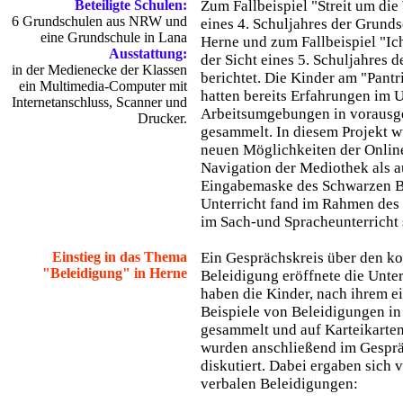
Beteiligte Schulen:
Zum Fallbeispiel "Streit um die
6 Grundschulen aus NRW und
eines 4. Schuljahres der Grunds
eine Grundschule in Lana
Herne und zum Fallbeispiel "Ic
Ausstattung:
der Sicht eines 5. Schuljahres 
in der Medienecke der Klassen
berichtet. Die Kinder am "Pant
ein Multimedia-Computer mit
hatten bereits Erfahrungen im
Internetanschluss, Scanner und
Arbeitsumgebungen in vorausg
Drucker.
gesammelt. In diesem Projekt wu
neuen Möglichkeiten der Onlin
Navigation der Mediothek als a
Eingabemaske des Schwarzen Br
Unterricht fand im Rahmen des
im Sach-und Spracheunterricht s
Einstieg in das Thema
Ein Gesprächskreis über den ko
"Beleidigung" in Herne
Beleidigung eröffnete die Unter
haben die Kinder, nach ihrem ei
Beispiele von Beleidigungen in
gesammelt und auf Karteikarten
wurden anschließend im Gesprä
diskutiert. Dabei ergaben sich 
verbalen Beleidigungen: