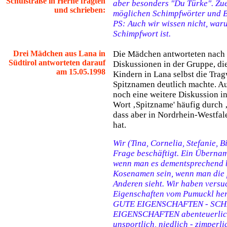
Schulstraße in Herne fragten
aber besonders "Du Türke". Zue
und schrieben:
möglichen Schimpfwörter und B
PS: Auch wir wissen nicht, war
Schimpfwort ist.
Drei Mädchen aus Lana in
Die Mädchen antworteten nach 
Südtirol antworteten darauf
Diskussionen in der Gruppe, di
am 15.05.1998
Kindern in Lana selbst die Tra
Spitznamen deutlich machte. A
noch eine weitere Diskussion in
Wort ‚Spitzname' häufig durch 
dass aber in Nordrhein-Westfal
hat.
Wir (Tina, Cornelia, Stefanie, B
Frage beschäftigt. Ein Übernam
wenn man es dementsprechend b
Kosenamen sein, wenn man die p
Anderen sieht. Wir haben versuc
Eigenschaften vom Pumuckl her
GUTE EIGENSCHAFTEN - SC
EIGENSCHAFTEN abenteuerlich -
unsportlich, niedlich - zimperlic