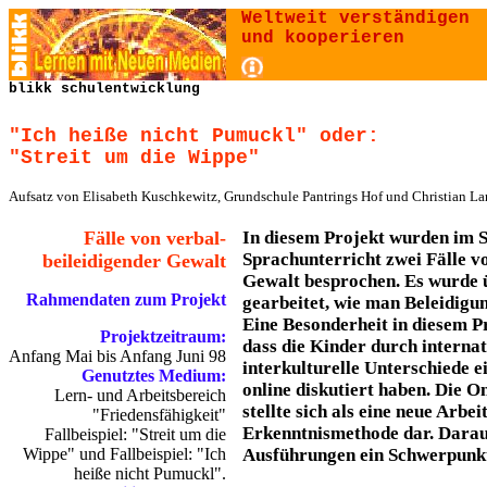
Weltweit verständigen
und kooperieren
blikk schulentwicklung
"Ich heiße nicht Pumuckl" oder:
"Streit um die Wippe"
Aufsatz von Elisabeth Kuschkewitz, Grundschule Pantrings Hof und Christian Lan
Fälle von verbal-
In diesem Projekt wurden im 
Sprachunterricht zwei Fälle v
beileidigender Gewalt
Gewalt besprochen. Es wurde 
Rahmendaten zum Projekt
gearbeitet, wie man Beleidigu
Eine Besonderheit in diesem Pr
Projektzeitraum:
dass die Kinder durch intern
Anfang Mai bis Anfang Juni 98
interkulturelle Unterschiede e
Genutztes Medium:
online diskutiert haben. Die
Lern- und Arbeitsbereich
stellte sich als eine neue Arbei
"Friedensfähigkeit"
Erkenntnismethode dar. Darauf
Fallbeispiel: "Streit um die
Wippe" und Fallbeispiel: "Ich
Ausführungen ein Schwerpunk
heiße nicht Pumuckl".