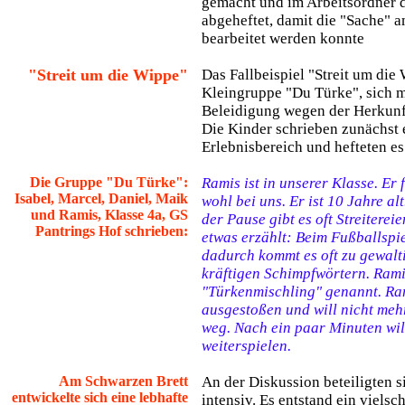
gemacht und im Arbeitsordner 
abgeheftet, damit die "Sache" 
bearbeitet werden konnte
"Streit um die Wippe"
Das Fallbeispiel "Streit um die
Kleingruppe "Du Türke", sich m
Beleidigung wegen der Herkunft
Die Kinder schrieben zunächst 
Erlebnisbereich und hefteten es
Die Gruppe "Du Türke":
Ramis ist in unserer Klasse. Er 
Isabel, Marcel, Daniel, Maik
wohl bei uns. Er ist 10 Jahre al
und Ramis, Klasse 4a, GS
der Pause gibt es oft Streitere
Pantrings Hof schrieben:
etwas erzählt: Beim Fußballspie
dadurch kommt es oft zu gewalti
kräftigen Schimpfwörtern. Rami
"Türkenmischling" genannt. Ram
ausgestoßen und will nicht meh
weg. Nach ein paar Minuten wil
weiterspielen.
Am Schwarzen Brett
An der Diskussion beteiligten 
entwickelte sich eine lebhafte
intensiv. Es entstand ein vielsc