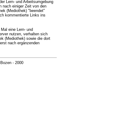
 der Lern- und Arbeitsumgebung
n nach einiger Zeit von den
thek (Mediothek) "beendet"
uch kommentierte Links ins
 Mal eine Lern- und
rver nutzen, verhalten sich
hek (Mediothek) sowie die dort
 erst nach ergänzenden
 Bozen - 2000