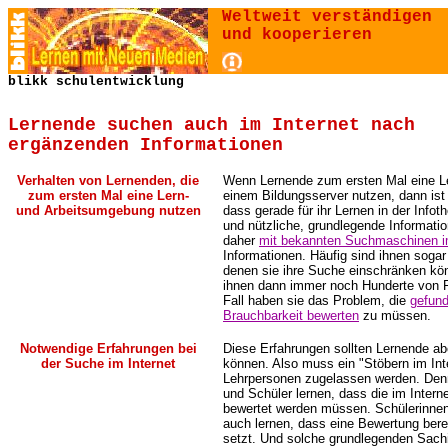
Weltweit verständigen
und kooperieren
blikk schulentwicklung
Lernende suchen auch im Internet nach
ergänzenden Informationen
Verhalten von Lernenden, die
Wenn Lernende zum ersten Mal eine L
zum ersten Mal eine Lern-
einem Bildungsserver nutzen, dann ist 
und Arbeitsumgebung nutzen
dass gerade für ihr Lernen in der Infoth
und nützliche, grundlegende Informati
daher
mit bekannten Suchmaschinen im
Informationen. Häufig sind ihnen soga
denen sie ihre Suche einschränken kön
ihnen dann immer noch Hunderte von F
Fall haben sie das Problem, die
gefund
Brauchbarkeit bewerten
zu müssen.
Notwendige Erfahrungen bei
Diese Erfahrungen sollten Lernende a
der Suche im Internet
können. Also muss ein "Stöbern im In
Lehrpersonen zugelassen werden. Den
und Schüler lernen, dass die im Inter
bewertet werden müssen. Schülerinnen 
auch lernen, dass eine Bewertung ber
setzt. Und solche grundlegenden Sach