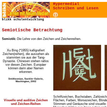
Hypermedial
Schreiben und Lesen
blikk schulentwicklung
Semiotische Betrachtung
Semiotik:
Die Lehre von den Zeichen und Zeichenreihen.
Xu Bing (*1955) kalligrafiert
Zeichen(reihen), die aussehen als
stammten sie aus der Tang-
Dynastie. Chinesen stehen ratlos
vor diesen Zeichen. Europäer
können darin aber Namen
erkennen.
Smithsonian, Sackler Galerie,
Washington, 2002
Schriftzeichen, Buchstaben, Zahlzeich
Visuelle und auditive Zeichen
Flächen, Farben, Morsezeichen, Blind
und Zeichen-Reihen
Stimmen und Geräusche sind visuelle o