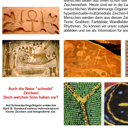
Menschen bilden aus ihnen schon sei
Zeichenreihen. Heute sind wir in der 
menschlichen Wahrnehmungs-Organen 
hyper(textuelle-multi)mediale Zeichen-
Menschen werden dann aus diesen Zeic
Texte, Grafiken, Farbbilder, Wandbilde
Rhythmen. So können wir unser subjek
abbilden und sie als Information für a
Auch die Natur "schreibt"
Zeichen!
Doch welchen Sinn haben sie?
Auf Schmetterlingsflügeln entdeckte
Kjell B. Sandved nahezu mikroskopisch
kleine Zeichen und fotografierte sie.