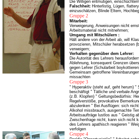
Die Willigen entmutigen, einschüchtern
Falschheit:
Hinterlistig, Lügen, flatter
einzuschätzen, Blinde Eltern, Hochbeg
Gruppe 2
Mitarbeit:
Verweigerung, Anweisungen nicht ernst
Arbeitsmaterial nicht mitnehmen;
Umgang mit Mitschülern :
Hält andere von der Arbeit ab, will Kl
provozieren, Mitschüler herabsetzen (be
verweigern;
Verhalten gegenüber dem Lehrer:
Die Autorität des Lehrers herausforder
Ablehnung, konsequent Grenzen übersch
gegen Lehrer (Schularbeit boykottieren
Gemeinsam getroffene Vereinbarungen 
missachten
Gruppe 3
" Hyperaktiv (steht auf, geht herum) 
beschäftigt " Tätliche und verbale Ang
(z.B. Klopfen) " Geltungsbedürfnis: He
Regelverstöße, provokative Bemerku
abzulenken " Bei Ausflügen: sich nich
Alkohol missbrauch, ausge
machte Term
Arbeitsaufträge lustlos aus " Geistig a
Zwischenfrage nicht, kann sich nicht 
des Lehrers apathisch reagieren " Weig
verfolgen
Gruppe 4