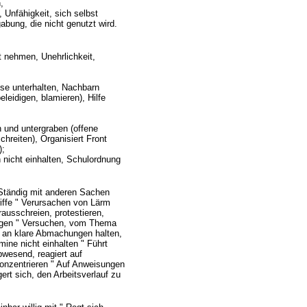
,
y, Unfähigkeit, sich selbst
abung, die nicht genutzt wird.
 nehmen, Unehrlichkeit,
asse unterhalten, Nachbarn
leidigen, blamieren), Hilfe
n und untergraben (offene
reiten), Organisiert Front
);
nicht einhalten, Schulordnung
" Ständig mit anderen Sachen
riffe " Verursachen von Lärm
rausschreien, protestieren,
ngen " Versuchen, vom Thema
t an klare Abmachungen halten,
ine nicht einhalten " Führt
bwesend, reagiert auf
konzentrieren " Auf Anweisungen
ert sich, den Arbeitsverlauf zu