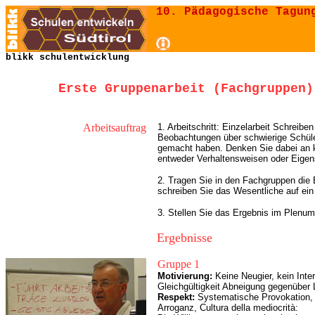
10. Pädagogische Tagun
blikk schulentwicklung
Erste Gruppenarbeit
(Fachgruppen)
Arbeitsauftrag
1. Arbeitschritt: Einzelarbeit Schreiben
Beobachtungen über schwierige Schüle
gemacht haben. Denken Sie dabei an k
entweder Verhaltensweisen oder Eigen
2. Tragen Sie in den Fachgruppen di
schreiben Sie das Wesentliche auf ein 
3. Stellen Sie das Ergebnis im Plenum
Ergebnisse
Gruppe 1
Motivierung:
Keine Neugier, kein Inte
Gleichgültigkeit Abneigung gegenüber 
Respekt:
Systematische Provokation, 
Arroganz, Cultura della mediocrità: