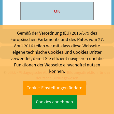
Gemäß der Verordnung (EU) 2016/679 des
Passwort vergessen?
Europäischen Parlaments und des Rates vom 27.
April 2016 teilen wir mit, dass diese Webseite
Anmelden mit Microsoft
eigene technische Cookies und Cookies Dritter
verwendet, damit Sie effizient navigieren und die
Funktionen der Webseite einwandfrei nutzen
können.
©
blikk
-
Pädagogische Abteilung der Bildungsdirektion für das
deutsche Bildungswesen
Bozen 2026 - Support:
info@blikk.it
Cookie-Einstellungen ändern
Cookies annehmen