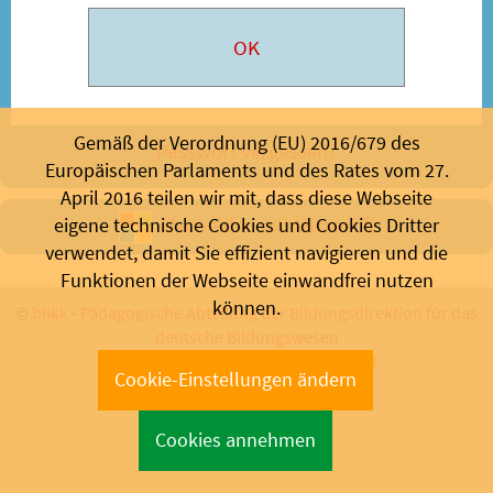
Gemäß der Verordnung (EU) 2016/679 des
Passwort vergessen?
Europäischen Parlaments und des Rates vom 27.
April 2016 teilen wir mit, dass diese Webseite
Anmelden mit Microsoft
eigene technische Cookies und Cookies Dritter
verwendet, damit Sie effizient navigieren und die
Funktionen der Webseite einwandfrei nutzen
können.
©
blikk
-
Pädagogische Abteilung der Bildungsdirektion für das
deutsche Bildungswesen
Bozen 2026 - Support:
info@blikk.it
Cookie-Einstellungen ändern
Cookies annehmen