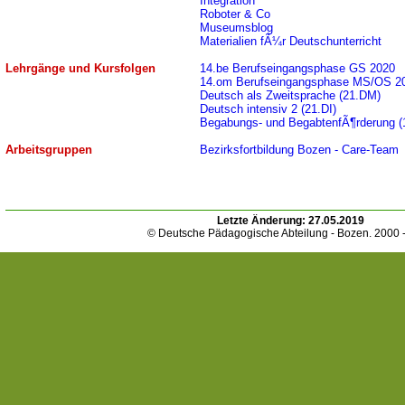
Integration
Roboter & Co
Museumsblog
Materialien fÃ¼r Deutschunterricht
Lehrgänge und Kursfolgen
14.be Berufseingangsphase GS 2020
14.om Berufseingangsphase MS/OS 2
Deutsch als Zweitsprache (21.DM)
Deutsch intensiv 2 (21.DI)
Begabungs- und BegabtenfÃ¶rderung (
Arbeitsgruppen
Bezirksfortbildung Bozen - Care-Team
Letzte Änderung:
27.05.2019
© Deutsche Pädagogische Abteilung - Bozen. 2000 