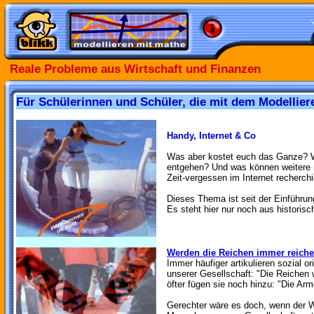
Reale Probleme aus Wirtschaft und Finanzen
Für Schülerinnen und Schüler, die mit dem Modellier
Handy, Internet & Co
Was aber kostet euch das Ganze? Wi
entgehen? Und was können weitere m
Zeit-vergessen im Internet recherchie
Dieses Thema ist seit der Einführung
Es steht hier nur noch aus historis
Werden die Reichen immer reiche
Immer häufiger artikulieren sozial 
unserer Gesellschaft: "Die Reichen
öfter fügen sie noch hinzu: "Die Ar
Gerechter wäre es doch, wenn der W