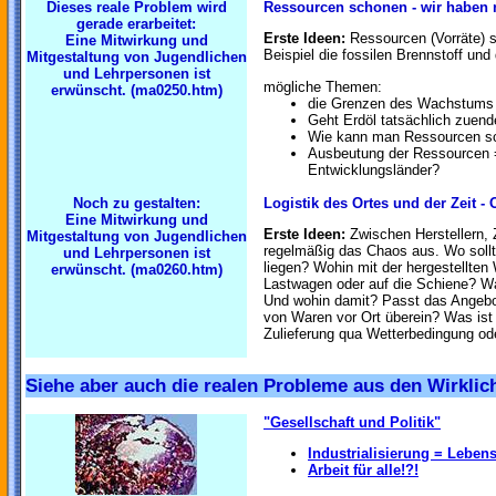
Dieses reale Problem wird
Ressourcen schonen - wir haben 
gerade erarbeitet:
Erste Ideen:
Ressourcen (Vorräte) si
Eine Mitwirkung und
Beispiel die fossilen Brennstoff und 
Mitgestaltung von Jugendlichen
und Lehrpersonen ist
mögliche Themen:
erwünscht.
(ma0250.htm)
die Grenzen des Wachstums 
Geht Erdöl tatsächlich zuend
Wie kann man Ressourcen sc
Ausbeutung der Ressourcen 
Entwicklungsländer?
Noch zu gestalten:
Logistik des Ortes und der Zeit - 
Eine Mitwirkung und
Erste Ideen:
Zwischen Herstellern, 
Mitgestaltung von Jugendlichen
regelmäßig das Chaos aus. Wo sollte
und Lehrpersonen ist
liegen? Wohin mit der hergestellten 
erwünscht.
(ma0260.htm)
Lastwagen oder auf die Schiene? Wa
Und wohin damit? Passt das Angebo
von Waren vor Ort überein? Was ist 
Zulieferung qua Wetterbedingung ode
Siehe aber auch die realen Probleme aus den Wirklic
"Gesellschaft und Politik"
Industrialisierung = Lebens
Arbeit für alle!?!