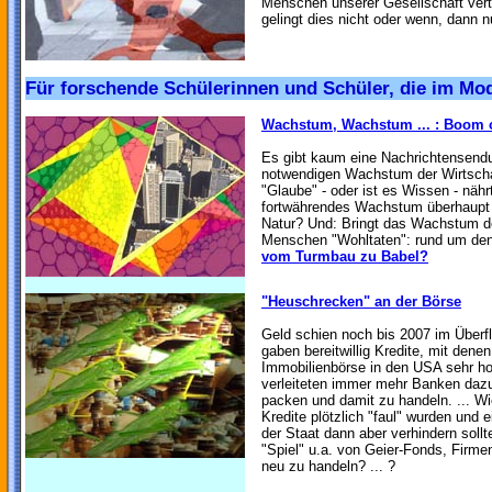
Menschen unserer Gesellschaft vert
gelingt dies nicht oder wenn, dann 
Für forschende Schülerinnen und Schüler, die im Mod
Wachstum, Wachstum ... : Boom
Es gibt kaum eine Nachrichtensendu
notwendigen Wachstum der Wirtscha
"Glaube" - oder ist es Wissen - nähr
fortwährendes Wachstum überhaupt 
Natur? Und: Bringt das Wachstum der
Menschen "Wohltaten": rund um den 
vom Turmbau zu Babel?
"Heuschrecken" an der Börse
Geld schien noch bis 2007 im Überf
gaben bereitwillig Kredite, mit dene
Immobilienbörse in den USA sehr ho
verleiteten immer mehr Banken daz
packen und damit zu handeln. ... Wi
Kredite plötzlich "faul" wurden und
der Staat dann aber verhindern sollt
"Spiel" u.a. von Geier-Fonds, Firm
neu zu handeln? ... ?