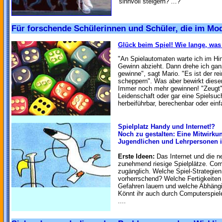
sinnvoll steigern? ...?
Für forschende Schülerinnen und Schüler, die im Mod
Glück beim Spiel! Wie lange, wa
"An Spielautomaten warte ich im Hin
Gewinn abzieht. Dann drehe ich gan
gewinne", sagt Mario. "Es ist der r
scheppern". Was aber bewirkt diese
Immer noch mehr gewinnen! "Zeugt" 
Leidenschaft oder gar eine Spielsuc
herbeiführbar, berechenbar oder einf
Spielplatz Handy und Internet!?
Noch zu gestalten: Eine Mitwirku
Jugendlichen und Lehrpersonen i
Erste Ideen:
Das Internet und die 
zunehmend riesige Spielplätze. Comp
zugänglich. Welche Spiel-Strategien
vorherrschend? Welche Fertigkeiten
Gefahren lauern und welche Abhängi
Könnt ihr auch durch Computerspiele
....