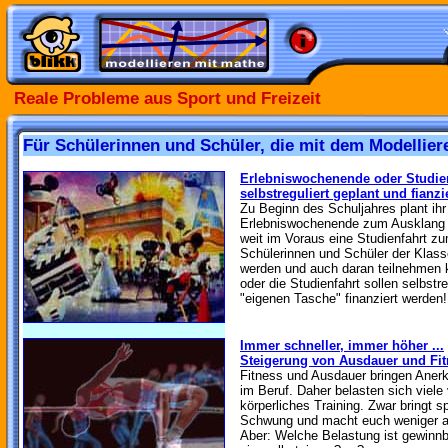
Reale Probleme aus Sport und Freizeit
Für Schülerinnen und Schüler, die mit dem Modellier
Erlebniswochenende oder Studien
selbstreguliert geplant und fianzie
Zu Beginn des Schuljahres plant ihr
Erlebniswochenende zum Ausklang d
weit im Voraus eine Studienfahrt zu
Schülerinnen und Schüler der Klasse
werden und auch daran teilnehmen
oder die Studienfahrt sollen selbstr
"eigenen Tasche" finanziert werden!
Immer schneller, immer höher ...
Steigerung von Ausdauer und Fit
Fitness und Ausdauer bringen Anerk
im Beruf. Daher belasten sich viele
körperliches Training. Zwar bringt sp
Schwung und macht euch weniger anf
Aber: Welche Belastung ist gewinnb