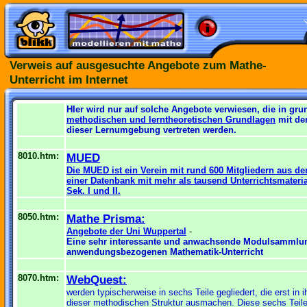
Verweis auf ausgesuchte Angebote zum Mathe-
Unterricht im Internet
HIer wird nur auf solche Angebote verwiesen, die in g
methodischen und lerntheoretischen Grundlagen
mit de
dieser Lernumgebung vertreten werden.
8010.htm:
MUED
Die MUED ist ein Verein
mit rund 600 Mitgliedern aus 
einer Datenbank mit mehr als tausend Unterrichtsmateria
Sek. I und II.
8050.htm:
Mathe Prisma:
Angebote der Uni Wuppertal
-
Eine sehr interessante und anwachsende Modulsammlu
anwendungsbezogenen Mathematik-Unterricht
8070.htm:
WebQuest:
werden typischerweise in sechs Teile gegliedert, die erst in
dieser methodischen Struktur ausmachen. Diese sechs Teile