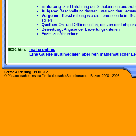
Einleitung
: zur Hinführung der Schülerinnen und Sc
Aufgabe:
Beschreibung dessen, was von den Lernend
Vorgehen
: Beschreibung wie die Lernenden beim Bea
sollen
Quellen:
On- und Offlinequellen, die von der Lehrpe
Bewertung:
Angabe der Bewertungskriterien
Fazit
: zur Abrundung
8030.htm:
mathe-online:
Eine Galerie multimedialer, aber rein mathematischer Le
Letzte Änderung:
19.01.2021
© Pädagogisches Institut für die deutsche Sprachgruppe - Bozen. 2000 -
2026