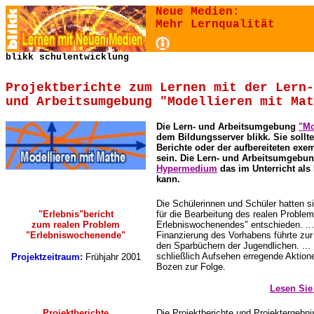
Neue Medien:
Mehr Lernqualität
blikk schulentwicklung
Projektberichte zum Lernen mit der Lern-
und Arbeitsumgebung "Modellieren mit Mat
Die Lern- und Arbeitsumgebung
"Mo
dem Bildungsserver blikk. Sie sollt
Berichte oder der aufbereiteten exe
sein. Die Lern- und Arbeitsumgebun
Hypermedium
das im Unterricht al
kann.
Die Schülerinnen und Schüler hatten 
"Erlebnis"bericht
für die Bearbeitung des realen Proble
zum realen Problem
Erlebniswochenendes" entschieden. ...
"Erlebniswochenende"
Finanzierung des Vorhabens führte zur
den Sparbüchern der Jugendlichen. ...
schließlich Aufsehen erregende Aktione
Projektzeitraum:
Frühjahr 2001
Bozen zur Folge.
Lesen Sie
Projektberichte
Die Projektberichte und Projektergebn