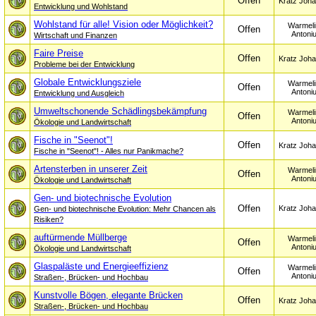
Offen
Kratz Joh
Entwicklung und Wohlstand
Wohlstand für alle! Vision oder Möglichkeit?
Warmeli
Offen
Antoni
Wirtschaft und Finanzen
Faire Preise
Offen
Kratz Joh
Probleme bei der Entwicklung
Globale Entwicklungsziele
Warmeli
Offen
Antoni
Entwicklung und Ausgleich
Umweltschonende Schädlingsbekämpfung
Warmeli
Offen
Antoni
Ökologie und Landwirtschaft
Fische in "Seenot"!
Offen
Kratz Joh
Fische in "Seenot"! - Alles nur Panikmache?
Artensterben in unserer Zeit
Warmeli
Offen
Antoni
Ökologie und Landwirtschaft
Gen- und biotechnische Evolution
Offen
Kratz Joh
Gen- und biotechnische Evolution: Mehr Chancen als
Risiken?
auftürmende Müllberge
Warmeli
Offen
Antoni
Ökologie und Landwirtschaft
Glaspaläste und Energieeffizienz
Warmeli
Offen
Antoni
Straßen-, Brücken- und Hochbau
Kunstvolle Bögen, elegante Brücken
Offen
Kratz Joh
Straßen-, Brücken- und Hochbau