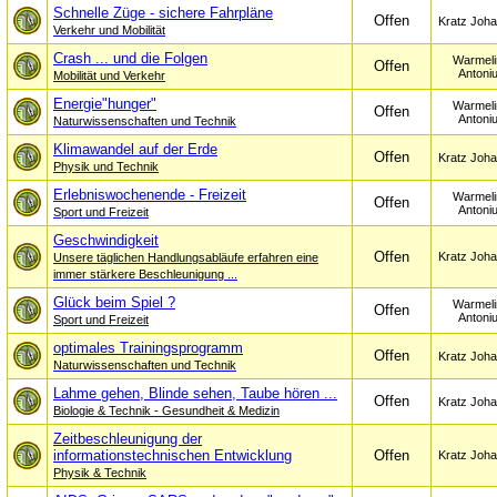
Schnelle Züge - sichere Fahrpläne
Offen
Kratz Joh
Verkehr und Mobilität
Crash ... und die Folgen
Warmeli
Offen
Antoni
Mobilität und Verkehr
Energie"hunger"
Warmeli
Offen
Antoni
Naturwissenschaften und Technik
Klimawandel auf der Erde
Offen
Kratz Joh
Physik und Technik
Erlebniswochenende - Freizeit
Warmeli
Offen
Antoni
Sport und Freizeit
Geschwindigkeit
Offen
Kratz Joh
Unsere täglichen Handlungsabläufe erfahren eine
immer stärkere Beschleunigung ...
Glück beim Spiel ?
Warmeli
Offen
Antoni
Sport und Freizeit
optimales Trainingsprogramm
Offen
Kratz Joh
Naturwissenschaften und Technik
Lahme gehen, Blinde sehen, Taube hören ...
Offen
Kratz Joh
Biologie & Technik - Gesundheit & Medizin
Zeitbeschleunigung der
informationstechnischen Entwicklung
Offen
Kratz Joh
Physik & Technik