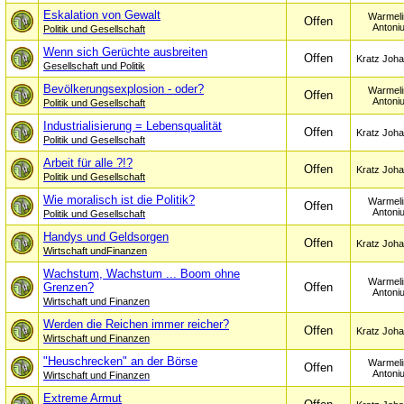
Eskalation von Gewalt
Warmeli
Offen
Antoni
Politik und Gesellschaft
Wenn sich Gerüchte ausbreiten
Offen
Kratz Joh
Gesellschaft und Politik
Bevölkerungsexplosion - oder?
Warmeli
Offen
Antoni
Politik und Gesellschaft
Industrialisierung = Lebensqualität
Offen
Kratz Joh
Politik und Gesellschaft
Arbeit für alle ?!?
Offen
Kratz Joh
Politik und Gesellschaft
Wie moralisch ist die Politik?
Warmeli
Offen
Antoni
Politik und Gesellschaft
Handys und Geldsorgen
Offen
Kratz Joh
Wirtschaft undFinanzen
Wachstum, Wachstum ... Boom ohne
Warmeli
Grenzen?
Offen
Antoni
Wirtschaft und Finanzen
Werden die Reichen immer reicher?
Offen
Kratz Joh
Wirtschaft und Finanzen
"Heuschrecken" an der Börse
Warmeli
Offen
Antoni
Wirtschaft und Finanzen
Extreme Armut