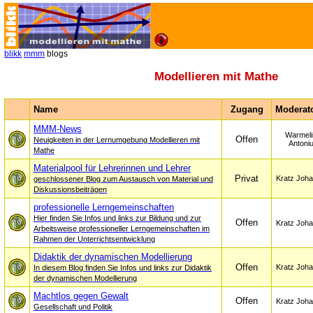
blikk
mmm
blogs
Modellieren mit Mathe
Name
Zugang
Moderato
MMM-News
Warmeli
Offen
Neuigkeiten in der Lernumgebung Modellieren mit
Antoni
Mathe
Materialpool für Lehrerinnen und Lehrer
Privat
Kratz Joh
geschlossener Blog zum Austausch von Material und
Diskussionsbeiträgen
professionelle Lerngemeinschaften
Hier finden Sie Infos und links zur Bildung und zur
Offen
Kratz Joh
Arbeitsweise professioneller Lerngemeinschaften im
Rahmen der Unterrichtsentwicklung
Didaktik der dynamischen Modellierung
Offen
Kratz Joh
In diesem Blog finden Sie Infos und links zur Didaktik
der dynamischen Modellierung
Machtlos gegen Gewalt
Offen
Kratz Joh
Gesellschaft und Politik