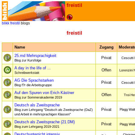
freistil
blikk
freistil
blogs
freistil
Name
Zugang
Moderato
25.md Mehrsprachigkeit
Privat
Cescutti
Blog zur Kursfolge
A day in the life of ...
Offen
Lorenzini 
Schreibwerkstatt
AG Die Sprachstarken
Privat
Cescutti
Blog f?r die Arbeitsgruppe
Auf den Spuren von Erich Kästner
Offen
Troi Hei
Blog zur Sommerakademie 2019
Deutsch als Zweitsprache
Privat
Plagg Wal
Blog zum Lehrgang "Deutsch als Zweitsprache (DaZ)
und Arbeit in mehrsprachigen Klassen"
Deutsch als Zweitsprache (21.DM)
Privat
Plagg Wal
Blog zum Lehrgang 2019-2021
Deutschunterricht intensiv
Christan