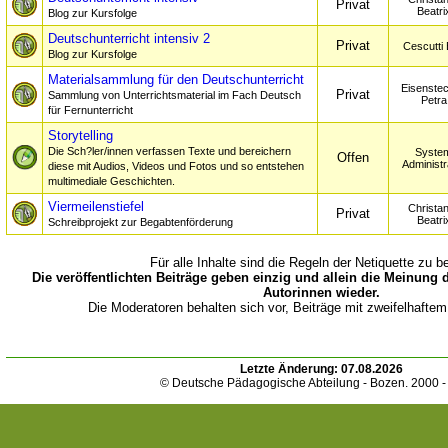
Privat
Beatri
Blog zur Kursfolge
Deutschunterricht intensiv 2
Privat
Cescutti
Blog zur Kursfolge
Materialsammlung für den Deutschunterricht
Eisenste
Privat
Sammlung von Unterrichtsmaterial im Fach Deutsch
Petra
für Fernunterricht
Storytelling
Die Sch?ler/innen verfassen Texte und bereichern
Syste
Offen
Administr
diese mit Audios, Videos und Fotos und so entstehen
multimediale Geschichten.
Viermeilenstiefel
Christan
Privat
Beatri
Schreibprojekt zur Begabtenförderung
Für alle Inhalte sind die Regeln der Netiquette zu b
Die veröffentlichten Beiträge geben einzig und allein die Meinung 
Autorinnen wieder.
Die Moderatoren behalten sich vor, Beiträge mit zweifelhaftem
Letzte Änderung:
07.08.2026
© Deutsche Pädagogische Abteilung - Bozen. 2000 