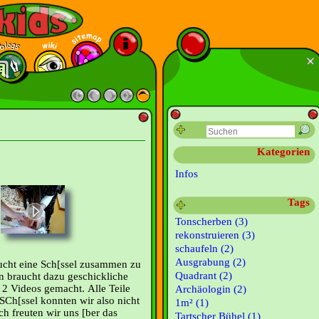
Kategorien
Infos
Tags
Tonscherben (3)
rekonstruieren (3)
schaufeln (2)
Ausgrabung (2)
ucht eine Sch[ssel zusammen zu
Quadrant (2)
Man braucht dazu geschickliche
2 Videos gemacht. Alle Teile
Archäologin (2)
 SCh[ssel konnten wir also nicht
1m² (1)
ch freuten wir uns [ber das
Tartscher Bühel (1)