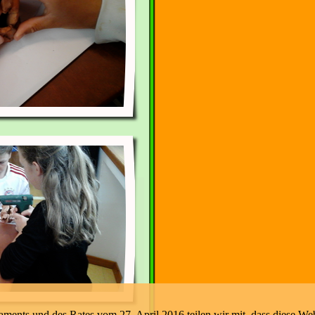
nts und des Rates vom 27. April 2016 teilen wir mit, dass diese Web