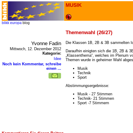
MUSIK
blikk
europa
blog
Themenwahl (26/27)
Yvonne Fadin
Die Klassen 1B, 2B & 3B sammelten I
Mittwoch, 12. Dezember 2012
Daraufhin einigten sich die 1B, 2B & 3
Kategorie:
Klassenthema“, welches im Plenum vor
Idee
Themen wurde in geheimer Wahl abges
Noch kein Kommentar, schreibe
Musik
einen ...
Technik
Sport
Abstimmungsergebnisse:
Musik - 27 Stimmen
Technik- 21 Stimmen
Sport -7 Stimmern